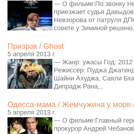
— О фильме:По звонку Н
приезжает судья Давыдов
Невзорова от патруля ДП
совете у Зиминой решено, 
Призрак / Ghost
5 апреля 2013 г.
— Жанр: ужасы Год: 2012
Режиссёр: Пуджа Джатинд
Шайни Ахуджа, Саяли Бхаг
Дипрадж Рана,..
Одесса-мама / Жемчужина у моря 
5 апреля 2013 г.
— О фильме:Главный ге
прокурор Андрей Чебанов