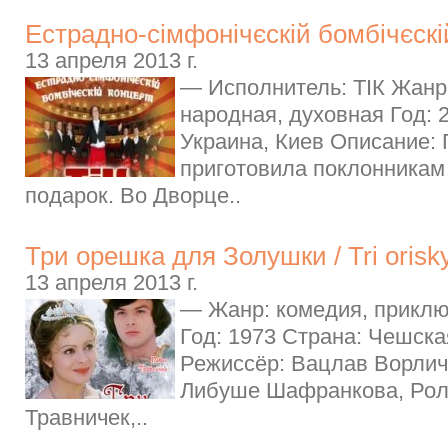
Естрадно-сімфонічєскій бомбічєскі
13 апреля 2013 г.
— Исполнитель: ТІК Жанр:
народная, духовная Год: 
Украина, Киев Описание:
приготовила поклонникам
подарок. Во Дворце..
Три орешка для Золушки / Tri orisk
13 апреля 2013 г.
— Жанр: комедия, прикл
Год: 1973 Страна: Чешск
Режиссёр: Вацлав Ворлич
Либуше Шафранкова, Рол
Травничек,..