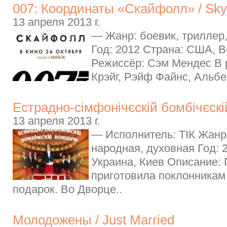
007: Координаты «Скайфолл» / Skyf
13 апреля 2013 г.
— Жанр: боевик, триллер
Год: 2012 Страна: США, 
Режиссёр: Сэм Мендес В 
Крэйг, Рэйф Файнс, Альбе
Естрадно-сімфонічєскій бомбічєскі
13 апреля 2013 г.
— Исполнитель: ТІК Жанр:
народная, духовная Год: 
Украина, Киев Описание:
приготовила поклонникам
подарок. Во Дворце..
Молодожены / Just Married