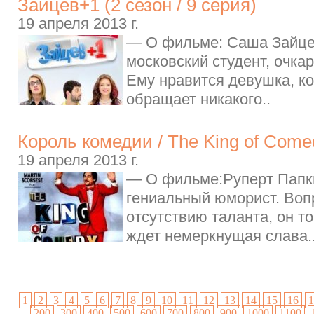
Зайцев+1 (2 cезон / 9 серия)
19 апреля 2013 г.
— О фильме: Саша Зайце
московский студент, очкар
Ему нравится девушка, ко
обращает никакого..
Король комедии / The King of Come
19 апреля 2013 г.
— О фильме:Руперт Папки
гениальный юморист. Воп
отсутствию таланта, он то
ждет немеркнущая слава.
1
2
3
4
5
6
7
8
9
10
11
12
13
14
15
16
1
200
300
400
500
600
700
800
900
1000
1100