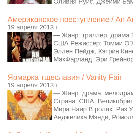
Оливия Руис, Джейми Бам
Американское преступление / An A
19 апреля 2013 г.
— Жанр: триллер, драма Г
США Режиссёр: Томми О’Х
Эллен Пейдж, Кэтрин Кин
МакФарланд, Эри Грейнор,
Ярмарка тщеславия / Vanity Fair
19 апреля 2013 г.
— Жанр: драма, мелодрам
Страна: США, Великобрит
Мира Наир В ролях: Риз У
Анджелика Мэнди, Ромола