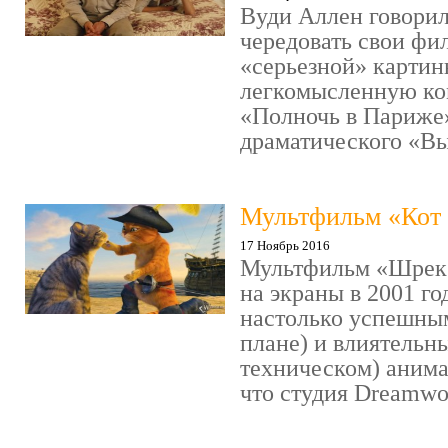
Вуди Аллен говорил
чередовать свои фи
«серьезной» картин
легкомысленную ко
«Полночь в Париже
драматического «Выс
Мультфильм «Кот 
17 Ноябрь 2016
Мультфильм «Шрек»
на экраны в 2001 го
настолько успешны
плане) и влиятельн
техническом) аним
что студия Dreamwor