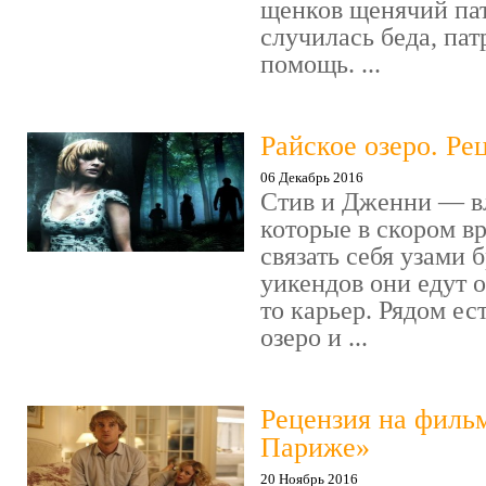
щенков щенячий пат
случилась беда, пат
помощь. ...
Райское озеро. Ре
06 Декабрь 2016
Стив и Дженни — в
которые в скором в
связать себя узами б
уикендов они едут о
то карьер. Рядом ес
озеро и ...
Рецензия на филь
Париже»
20 Ноябрь 2016