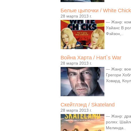
Белые цыпочки / White Chic
28 марта 2013 г.
— Жанр: ком
Уайанс В ро
Фэйзон,..
Война Харта / Hart`s War
28 марта 2013 г.
— Жанр: вое
Грегори Хоб
Ховард, Коул
Скейтлэнд / Skateland
28 марта 2013 г.
— Жанр: дра
ролях: Шайл
Мелинда..