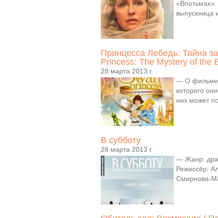
«Впотьмах».
выпускница 
Принцесса Лебедь: Тайна за
Princess: The Mystery of the
28 марта 2013 г.
— О фильме:
которого они
них может по
В субботу
28 марта 2013 г.
— Жанр: дра
Режиссёр: А
Смирнова-Ма