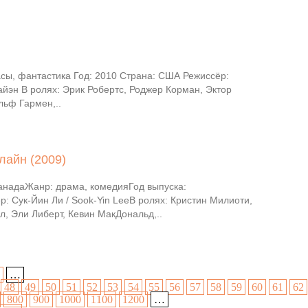
сы, фантастика Год: 2010 Страна: США Режиссёр:
айэн В ролях: Эрик Робертс, Роджер Корман, Эктор
льф Гармен,..
лайн (2009)
анадаЖанр: драма, комедияГод выпуска:
: Сук-Йин Ли / Sook-Yin LeeВ ролях: Кристин Милиоти,
, Эли Либерт, Кевин МакДональд,..
…
48
49
50
51
52
53
54
55
56
57
58
59
60
61
62
800
900
1000
1100
1200
…