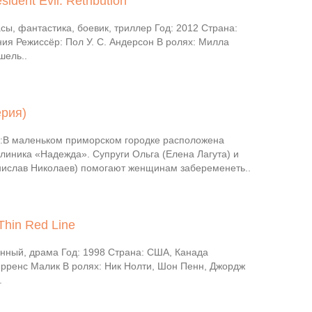
dent Evil: Retribution
ы, фантастика, боевик, триллер Год: 2012 Страна:
ия Режиссёр: Пол У. С. Андерсон В ролях: Милла
шель..
ерия)
В маленьком приморском городке расположена
линика «Надежда». Супруги Ольга (Елена Лагута) и
нислав Николаев) помогают женщинам забеременеть..
Thin Red Line
нный, драма Год: 1998 Страна: США, Канада
ерренс Малик В ролях: Ник Нолти, Шон Пенн, Джордж
.