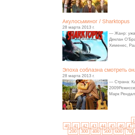
Акулосьминог / Sharktopus
28 марта 2013 г.
— Жанр: ужа
Деклан О’Бр
Хименес, Ра
Эпоха соблазна смотреть он
28 марта 2013 г.
— Страна: К
2009Режиссер
Марк Рендалл
1
40
41
42
43
44
45
46
47
200
300
400
500
600
700