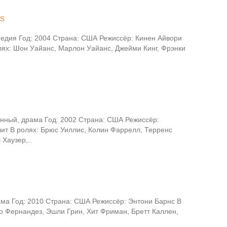
ks
едия Год: 2004 Страна: США Режиссёр: Кинен Айвори
лях: Шон Уайанс, Марлон Уайанс, Джейми Кинг, Фрэнки
нный, драма Год: 2002 Страна: США Режиссёр:
лит В ролях: Брюс Уиллис, Колин Фаррелл, Терренс
 Хаузер,..
ма Год: 2010 Страна: США Режиссёр: Энтони Барнс В
о Фернандез, Эшли Грин, Хит Фриман, Бретт Каллен,