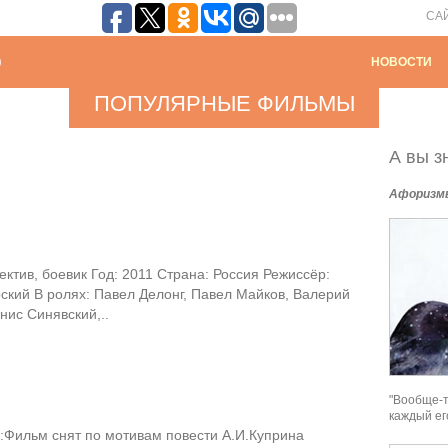
СА
НОВОСТИ
ПОПУЛЯРНЫЕ ФИЛЬМЫ
А вы зн
Афоризм
ктив, боевик Год: 2011 Страна: Россия Режиссёр:
ский В ролях: Павел Делонг, Павел Майков, Валерий
нис Синявский,..
"Вообще-т
каждый ег
Фильм снят по мотивам повести А.И.Куприна