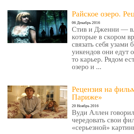
Райское озеро. Ре
06 Декабрь 2016
Стив и Дженни — в
которые в скором в
связать себя узами б
уикендов они едут о
то карьер. Рядом ес
озеро и ...
Рецензия на филь
Париже»
20 Ноябрь 2016
Вуди Аллен говорил
чередовать свои фи
«серьезной» картин