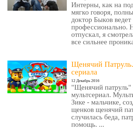
Интерны, как на под
мягко говоря, полн
доктор Быков ведет 
профессионально. Н
отпускал, я смотрел
все сильнее проника
Щенячий Патруль
сериала
12 Декабрь 2016
"Щенячий патруль" 
мультсериал. Мульт
Зике - мальчике, со
щенков щенячий пат
случилась беда, пат
помощь. ...