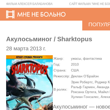
ФИЛЬМ АЛЕКСЕЯ БАЛАБАНОВА
САЙТ ФИЛЬМА "МНЕ НЕ БО
ПОПУЛ
Акулосьминог / Sharktopus
28 марта 2013 г.
Жанр:
ужасы, фантастика
Год:
2010
Страна:
США
Режиссёр:
Деклан О’Брайэн
Эрик Робертс, Роджер 
Ральф Гармен, Аманда
В ролях:
Роксана Ортега, Майкл 
Хулиан Гонсалес, Але
Акулосьминог — ново