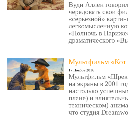
Вуди Аллен говорил
чередовать свои фи
«серьезной» картин
легкомысленную ко
«Полночь в Париже
драматического «Выс
Мультфильм «Кот 
17 Ноябрь 2016
Мультфильм «Шрек»
на экраны в 2001 го
настолько успешны
плане) и влиятельн
техническом) аним
что студия Dreamwor