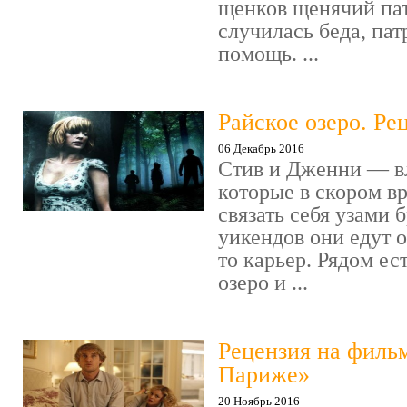
щенков щенячий пат
случилась беда, пат
помощь. ...
Райское озеро. Ре
06 Декабрь 2016
Стив и Дженни — в
которые в скором в
связать себя узами б
уикендов они едут о
то карьер. Рядом ес
озеро и ...
Рецензия на филь
Париже»
20 Ноябрь 2016