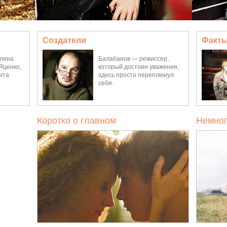
Создатели
Факты
Алена
Балабанов — режиссер,
Яценко,
который достоин уважения,
ита
здесь просто переплюнул
себя.
Коротко о главном
Немног