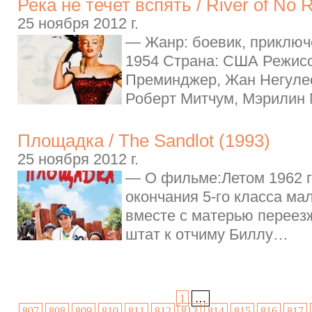
Река не течет вспять / River of No 
25 ноября 2012 г.
— Жанр: боевик, приключе
1954 Страна: США Режисс
Преминджер, Жан Негулес
Роберт Митчум, Мэрилин 
Площадка / The Sandlot (1993)
25 ноября 2012 г.
— О фильме:Летом 1962 г
окончания 5-го класса ма
вместе с матерью переезж
штат к отчиму Биллу…
1
…
807
808
809
810
811
812
813
814
815
816
817