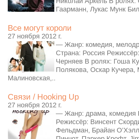
Николай Аркель В ролях:
Гаарманн, Лукас Мунк Билл
Все могут короли
27 ноября 2012 г.
— Жанр: комедия, мелодр
Страна: Россия Режиссёр
Черняев В ролях: Гоша К
Полякова, Оскар Кучера,
Малиновская,..
Связи / Hooking Up
27 ноября 2012 г.
— Жанр: драма, комедия 
Режиссёр: Винсент Скорди
Фельдман, Брайан О’Хэлл
Пинчот, Паркер Крофт, Jim