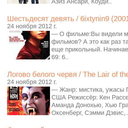
Азиз Ансари, Коуди..
Шестьдесят девять / 6ixtynin9 (200
24 ноября 2012 г.
— О фильме:Вы видели м
фильмов? А это как раз т
еще прикольный. Начинает
69: 6..
Логово белого червя / The Lair of t
24 ноября 2012 г.
— Жанр: мистика, ужасы Г
США Режиссёр: Кен Рассе
Аманда Донохью, Хью Гра
Оксенберг, Сэмми Дэвис,.