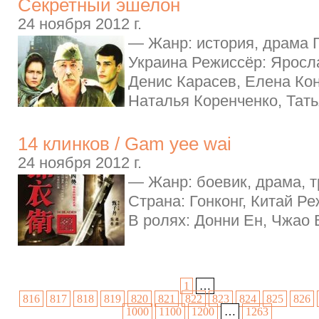
Секретный эшелон
24 ноября 2012 г.
— Жанр: история, драма Г
Украина Режиссёр: Яросл
Денис Карасев, Елена Ко
Наталья Коренченко, Тать
14 клинков / Gam yee wai
24 ноября 2012 г.
— Жанр: боевик, драма, т
Страна: Гонконг, Китай Р
В ролях: Донни Ен, Чжао В
1
…
816
817
818
819
820
821
822
823
824
825
826
1000
1100
1200
…
1263