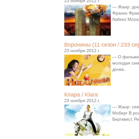
23 ноября 2012 г.
— Жанр: док
Франко Фрак
Nafeez Mossa
Воронины (11 сезон / 233 се
23 ноября 2012 г.
— О фильме:
молодая семь
дочка..
Клара / Klara
23 ноября 2012 г.
— Жанр: сем
Моберг В рол
Бергквист, 