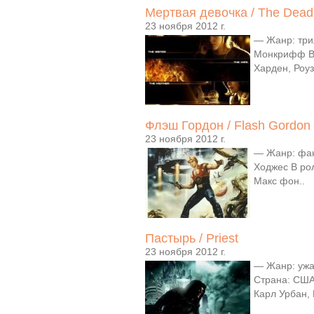
Мертвая девочка / The Dead 
23 ноября 2012 г.
— Жанр: три
Монкрифф В 
Харден, Роуз
Флэш Гордон / Flash Gordon
23 ноября 2012 г.
— Жанр: фан
Ходжес В ро
Макс фон..
Пастырь / Priest
23 ноября 2012 г.
— Жанр: ужа
Страна: США
Карл Урбан, 