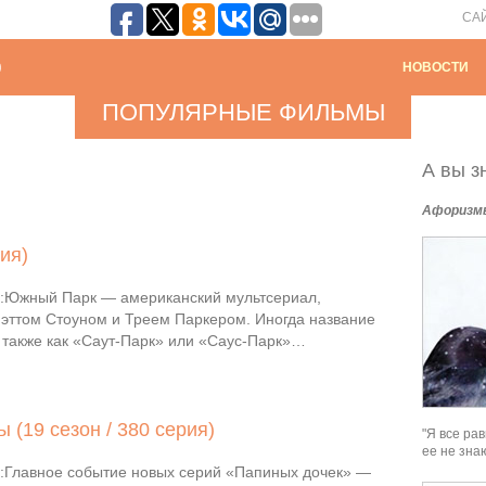
СА
НОВОСТИ
ПОПУЛЯРНЫЕ ФИЛЬМЫ
А вы зн
Афоризм
ия)
Южный Парк — американский мультсериал,
эттом Стоуном и Треем Паркером. Иногда название
 также как «Саут-Парк» или «Саус-Парк»…
 (19 сезон / 380 серия)
"Я все ра
ее не знаю
Главное событие новых серий «Папиных дочек» —