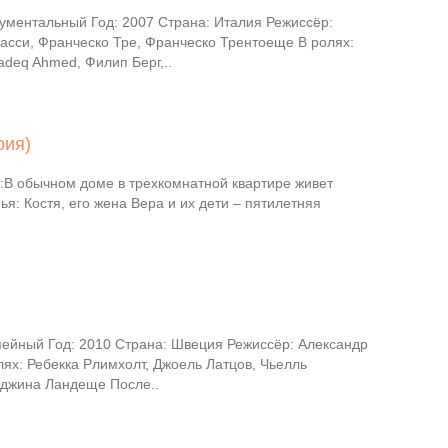
ументальный Год: 2007 Страна: Италия Режиссёр:
асси, Франческо Тре, Франческо Трентоеще В ролях:
deq Ahmed, Филип Берг,..
рия)
В обычном доме в трехкомнатной квартире живет
я: Костя, его жена Вера и их дети – пятилетняя
ейный Год: 2010 Страна: Швеция Режиссёр: Александр
ях: Ребекка Рлимхолт, Джоель Латцов, Чьелль
Реджина Ландеще После..