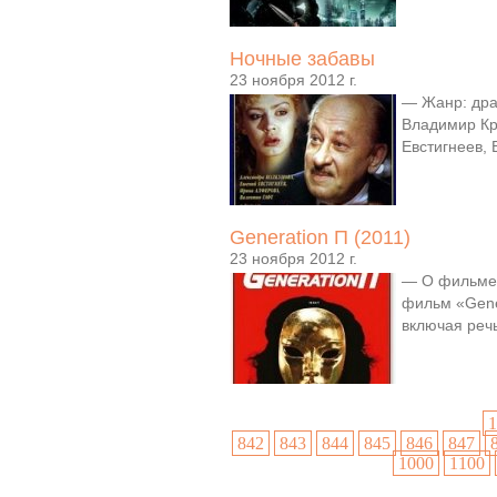
Ночные забавы
23 ноября 2012 г.
— Жанр: дра
Владимир Кр
Евстигнеев, 
Generation П (2011)
23 ноября 2012 г.
— О фильме:
фильм «Gene
включая речь
1
842
843
844
845
846
847
1000
1100