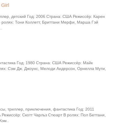
Girl
ллер, детский Год: 2006 Страна: США Режиссёр: Карен
ролях: Тони Коллетт, Бриттани Мерфи, Марша Гэй
..
тастика Год: 1980 Страна: США Режиссёр: Майк
лях: Сэм Дж. Джоунс, Мелоди Андерсон, Орнелла Мути,
сы, триллер, приключения, фантастика Год: 2011
 Режиссёр: Скотт Чарльз Стюарт В ролях: Пол Беттани,
Кэм..