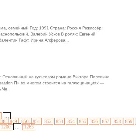
ма, семейный Год: 1991 Страна: Россия Режиссёр:
аснопольский, Валерий Усков В ролях: Евгений
Валентин Гафт, Ирина Алферова,..
 Основанный на культовом романе Виктора Пелевина
ration П» во многом строится на галлюцинациях —
 Че..
…
848
849
850
851
852
853
854
855
856
857
858
859
1200
…
1263