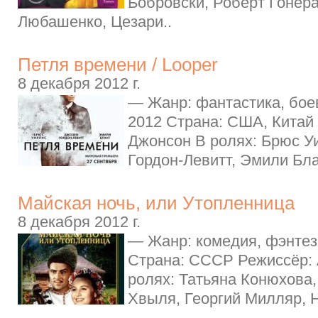
Бобровски, Роберт Гонер
Любашенко, Цезари..
Петля времени / Looper
8 декабря 2012 г.
— Жанр: фантастика, боев
2012 Страна: США, Китай
Джонсон В ролях: Брюс У
Гордон-Левитт, Эмили Блан
Майская ночь, или Утопленница
8 декабря 2012 г.
— Жанр: комедия, фэнтез
Страна: СССР Режиссёр: 
ролях: Татьяна Конюхова
Хвыля, Георгий Милляр, Н