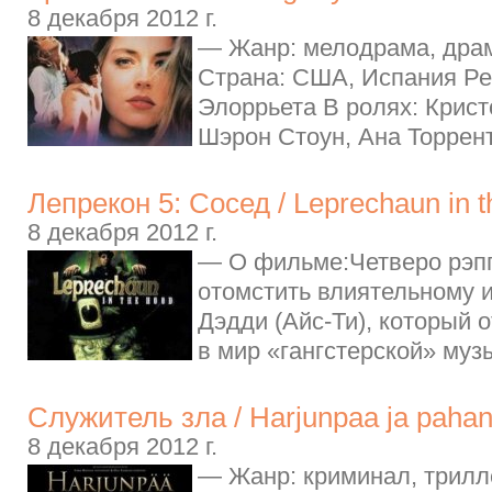
8 декабря 2012 г.
— Жанр: мелодрама, драм
Страна: США, Испания Ре
Элоррьета В ролях: Крис
Шэрон Стоун, Ана Торрент
Лепрекон 5: Сосед / Leprechaun in 
8 декабря 2012 г.
— О фильме:Четверо рэп
отомстить влиятельному 
Дэдди (Айс-Ти), который о
в мир «гангстерской» музы
Служитель зла / Harjunpaa ja pahan
8 декабря 2012 г.
— Жанр: криминал, трилл