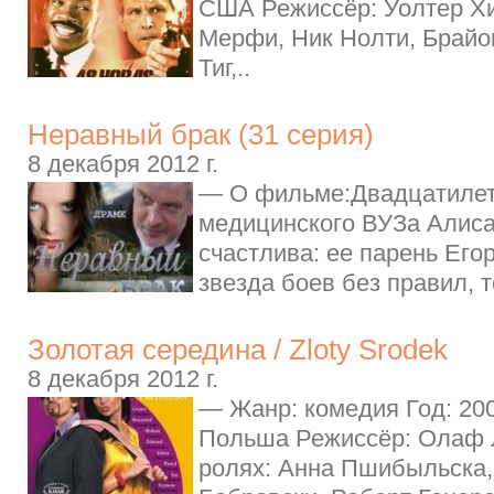
США Режиссёр: Уолтер Хи
Мерфи, Ник Нолти, Брайо
Тиг,..
Неравный брак (31 серия)
8 декабря 2012 г.
— О фильме:Двадцатилет
медицинского ВУЗа Алиса
счастлива: ее парень Его
звезда боев без правил, т
Золотая середина / Zloty Srodek
8 декабря 2012 г.
— Жанр: комедия Год: 20
Польша Режиссёр: Олаф
ролях: Анна Пшибыльска