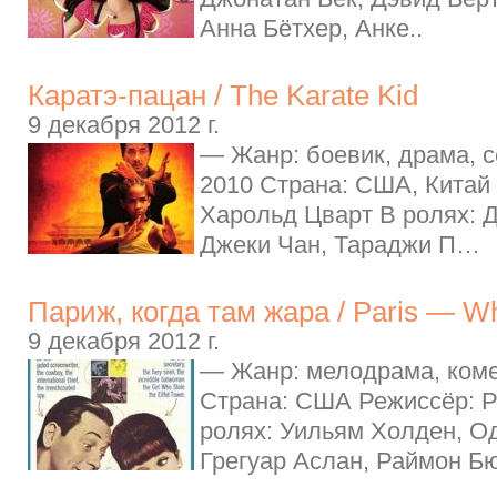
Анна Бётхер, Анке..
Каратэ-пацан / The Karate Kid
9 декабря 2012 г.
— Жанр: боевик, драма, 
2010 Страна: США, Китай
Харольд Цварт В ролях: 
Джеки Чан, Тараджи П…
Париж, когда там жара / Paris — Wh
9 декабря 2012 г.
— Жанр: мелодрама, коме
Страна: США Режиссёр: Р
ролях: Уильям Холден, О
Грегуар Аслан, Раймон Бю