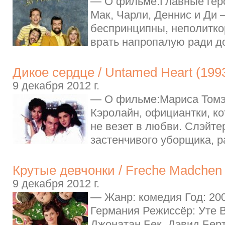
— О фильме:Главные гер
Мак, Чарли, Деннис и Ди
беспринципны, неполитко
врать напропалую ради д
Дикое сердце / Untamed Heart (199
9 декабря 2012 г.
— О фильме:Мариса Томэй
Кэролайн, официантки, ко
не везет в любви. Слэйте
застенчивого уборщика, р
Крутые девчонки / Freche Madchen
9 декабря 2012 г.
— Жанр: комедия Год: 20
Германия Режиссёр: Уте 
Джонатан Бек, Дэвид Бер