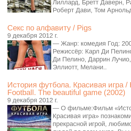
Лиллард, Бретт Даверн, 
Роберт Дави, Том Арнольд
Секс по алфавиту / Pigs
9 декабря 2012 г.
— Жанр: комедия Год: 20
Режиссёр: Карл Ди Пелино
Ди Пелино, Даррин Лучио
Эллиотт, Мелани..
История футбола. Красивая игра / H
Football. The beautiful game (2002)
9 декабря 2012 г.
— О фильме:Фильм «Исто
Красивая игра» познакоми
прекрасной игрой, любим