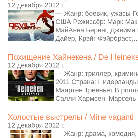
12 декабря 2012 г.
— Жанр: боевик, ужасы Го
США Режиссёр: Марк МакК
МайАнна Бёринг, Джейми
Дайер, Крэйг Фэйрбрасс,..
Похищение Хайнекена / De Heineke
12 декабря 2012 г.
— Жанр: триллер, кримина
2011 Страна: Нидерланды
Маартен Треёньет В ролях
Салли Хармсен, Марсель 
Холостые выстрелы / Mine vaganti
12 декабря 2012 г.
— Жанр: драма, комедия,