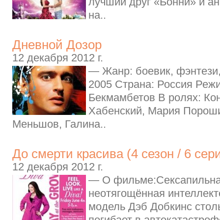
лучший друг «Бонни» и а
на..
Дневной Дозор
12 декабря 2012 г.
— Жанр: боевик, фэнтези,
2005 Страна: Россия Реж
Бекмамбетов В ролях: Ко
Хабенский, Мария Порош
Меньшов, Галина..
До смерти красива (4 сезон / 6 сер
12 декабря 2012 г.
— О фильме:Сексапильна
неотягощённая интеллект
модель Дэб Добкинс стол
погибает в автокатастроф