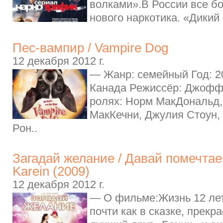
волками».В России все б
нового наркотика. «Дикий 
Пес-вампир / Vampire Dog
12 декабря 2012 г.
— Жанр: семейный Год: 2
Канада Режиссёр: Джофф
ролях: Норм МакДональд,
МакКечни, Джулия Стоун,
Рон..
Загадай желание / Давай помечтае
Karein (2009)
12 декабря 2012 г.
— О фильме:Жизнь 12 ле
почти как в сказке, прекр