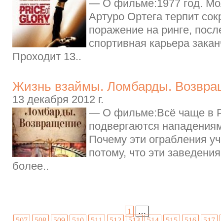
— О фильме:1977 год. Мо
Артуро Ортега терпит со
поражение на ринге, после
спортивная карьера закан
Проходит 13..
Жизнь взаймы. Ломбарды. Возвра
13 декабря 2012 г.
— О фильме:Всё чаще в 
подвергаются нападениям
Почему эти ограбления у
потому, что эти заведени
более..
1
…
507
508
509
510
511
512
513
514
515
516
517