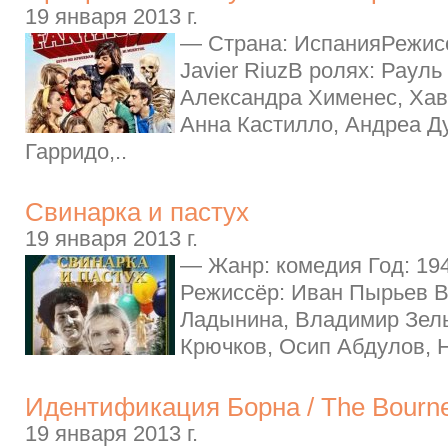
19 января 2013 г.
— Страна: ИспанияРежисс
Javier RiuzВ ролях: Рауль
Александра Хименес, Хав
Анна Кастилло, Андреа Д
Гарридо,..
Свинарка и пастух
19 января 2013 г.
— Жанр: комедия Год: 19
Режиссёр: Иван Пырьев В
Ладынина, Владимир Зел
Крючков, Осип Абдулов, Н
Идентификация Борна / The Bourne 
19 января 2013 г.