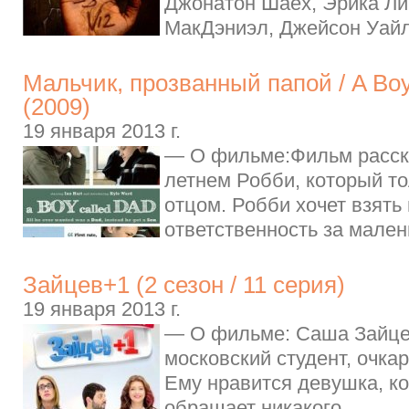
Джонатон Шаех, Эрика Ли
МакДэниэл, Джейсон Уайлз
Мальчик, прозванный папой / A Boy
(2009)
19 января 2013 г.
— О фильме:Фильм расска
летнем Робби, который то
отцом. Робби хочет взять
ответственность за малень
Зайцев+1 (2 cезон / 11 серия)
19 января 2013 г.
— О фильме: Саша Зайце
московский студент, очкар
Ему нравится девушка, ко
обращает никакого..