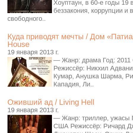
Хоуптаун, в 60-е годы 19 
беззакония, коррупции и 
свободного..
Куда приводят мечты / Дом «Патиал
House
19 января 2013 г.
— Жанр: драма Год: 2011
Режиссёр: Никхил Адвани
Кумар, Анушка Шарма, Р
Кападия, Ли..
Оживший ад / Living Hell
19 января 2013 г.
— Жанр: триллер, ужасы Г
США Режиссёр: Ричард Д