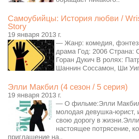
Самоубийцы: История любви / Wrist
Story
19 января 2013 г.
— Жанр: комедия, фэнтез
драма Год: 2006 Страна:
Горан Дукич В ролях: Пат
Шаннин Соссамон, Ши Уиг
Элли Макбил (4 сезон / 5 серия)
19 января 2013 г.
— О фильме:Элли Макбил
молодая девушка-юрист,
свою дорогу в жизни.Элл
настоящее потрясение, ко
приглашение на..