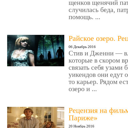
щенков щенячий пат
случилась беда, пат
помощь. ...
Райское озеро. Ре
06 Декабрь 2016
Стив и Дженни — в
которые в скором в
связать себя узами б
уикендов они едут о
то карьер. Рядом ес
озеро и ...
Рецензия на филь
Париже»
20 Ноябрь 2016