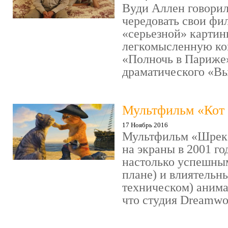
Вуди Аллен говорил
чередовать свои фи
«серьезной» картин
легкомысленную ко
«Полночь в Париже
драматического «Выс
Мультфильм «Кот 
17 Ноябрь 2016
Мультфильм «Шрек»
на экраны в 2001 го
настолько успешны
плане) и влиятельн
техническом) аним
что студия Dreamwor