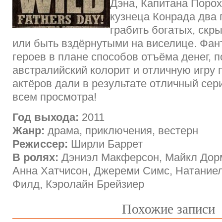
Дэна, Капитана Поро
кузнеца Конрада два 
грабить богатых, скр
или быть вздёрнутыми на виселице. Фан
героев в плане способов отъёма денег, 
австралийский колорит и отличную игру
актёров дали в результате отличный сер
всем просмотра!
Год выхода:
2011
Жанр:
драма, приключения, вестерн
Режиссер:
Ширли Баррет
В ролях:
Дэниэл Макферсон, Майкл Дорм
Анна Хатчисон, Джереми Симс, Натаниел
Филд, Кэролайн Брейзиер
Похожие записи