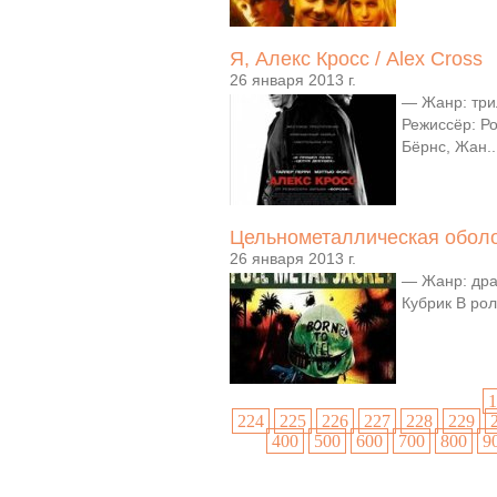
Я, Алекс Кросс / Alex Cross
26 января 2013 г.
— Жанр: три
Режиссёр: Ро
Бёрнс, Жан..
Цельнометаллическая оболочк
26 января 2013 г.
— Жанр: дра
Кубрик В рол
1
224
225
226
227
228
229
400
500
600
700
800
9