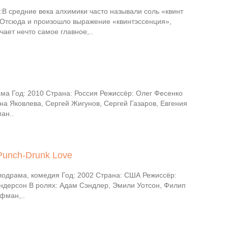
В средние века алхимики часто называли соль «квинт
 Отсюда и произошло выражение «квинтэссенция»,
чает нечто самое главное,..
ма Год: 2010 Страна: Россия Режиссёр: Олег Фесенко
на Яковлева, Сергей Жигунов, Сергей Газаров, Евгения
ан..
Punch-Drunk Love
одрама, комедия Год: 2002 Страна: США Режиссёр:
ндерсон В ролях: Адам Сэндлер, Эмили Уотсон, Филип
фман,..