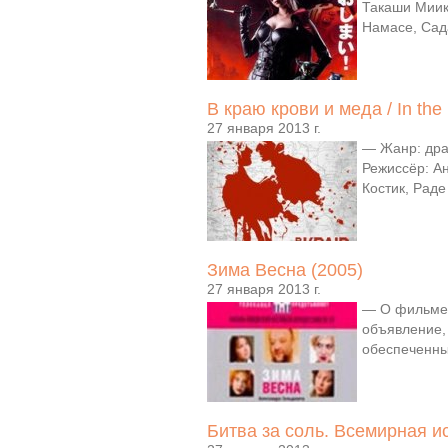
Такаши Миик
Намасе, Сада
В краю крови и меда / In the
27 января 2013 г.
— Жанр: дра
Режиссёр: А
Костик, Рад
Зима Весна (2005)
27 января 2013 г.
— О фильме:
объявление,
обеспеченны
Битва за соль. Всемирная и