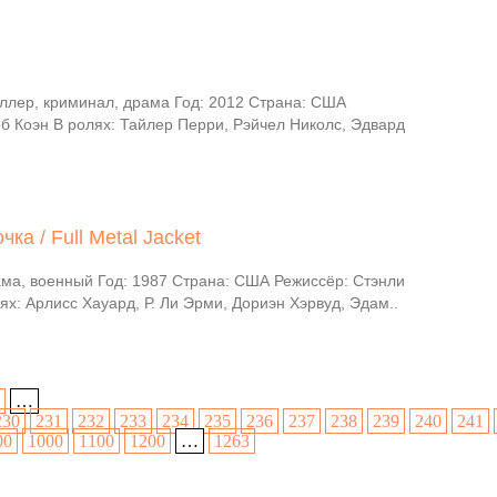
ллер, криминал, драма Год: 2012 Страна: США
б Коэн В ролях: Тайлер Перри, Рэйчел Николс, Эдвард
а / Full Metal Jacket
ма, военный Год: 1987 Страна: США Режиссёр: Стэнли
ях: Арлисс Хауард, Р. Ли Эрми, Дориэн Хэрвуд, Эдам..
…
230
231
232
233
234
235
236
237
238
239
240
241
00
1000
1100
1200
…
1263