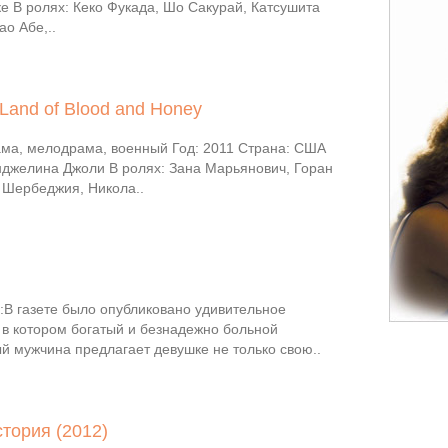
е В ролях: Кеко Фукада, Шо Сакурай, Катсушита
о Абе,..
 Land of Blood and Honey
ма, мелодрама, военный Год: 2011 Страна: США
нджелина Джоли В ролях: Зана Марьянович, Горан
е Шербеджия, Никола..
В газете было опубликовано удивительное
 в котором богатый и безнадежно больной
й мужчина предлагает девушке не только свою..
стория (2012)