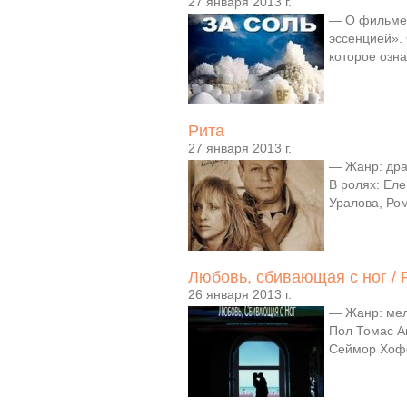
27 января 2013 г.
— О фильме:
эссенцией».
которое озна
Рита
27 января 2013 г.
— Жанр: дра
В ролях: Еле
Уралова, Ром
Любовь, сбивающая с ног / 
26 января 2013 г.
— Жанр: мел
Пол Томас А
Сеймор Хоф