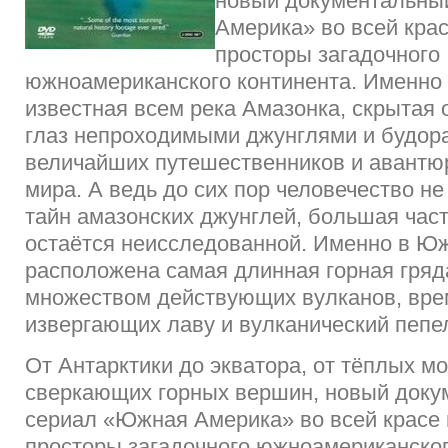
новый документальны
Америка» во всей кра
просторы загадочного
южноамериканского континента. Именно 
известная всем река Амазонка, скрытая 
глаз непроходимыми джунглями и будо
величайших путешественников и авантю
мира. А ведь до сих пор человечество не
тайн амазонских джунглей, большая час
остаётся неисследованной. Именно в Ю
расположена самая длинная горная гряд
множеством действующих вулканов, вре
извергающих лаву и вулканический пепе
От Антарктики до экватора, от тёплых м
сверкающих горных вершин, новый док
сериал «Южная Америка» во всей красе 
просторы загадочного южноамериканског