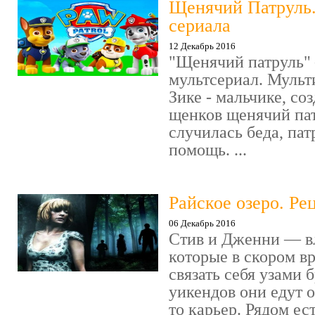
Щенячий Патруль
сериала
12 Декабрь 2016
"Щенячий патруль" 
мультсериал. Мульт
Зике - мальчике, со
щенков щенячий пат
случилась беда, пат
помощь. ...
Райское озеро. Ре
06 Декабрь 2016
Стив и Дженни — в
которые в скором в
связать себя узами б
уикендов они едут о
то карьер. Рядом ес