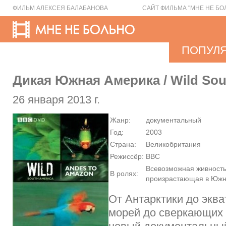
ФИЛЬМ АЛЕКСЕЯ БАЛАБАНОВА
САЙТ ФИЛЬМА "МНЕ НЕ БО
ПОПУЛ
Дикая Южная Америка / Wild Sou
26 января 2013 г.
Жанр:
документальный
Год:
2003
Страна:
Великобритания
Режиссёр:
ВВС
Всевозможная живност
В ролях:
произрастающая в Южн
От Антарктики до эква
морей до сверкающих 