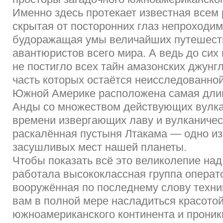
Именно здесь протекает известная всем 
скрытая от посторонних глаз непроходи
будоражащая умы величайших путешест
авантюристов всего мира. А ведь до сих
не постигло всех тайн амазонских джунг
часть которых остаётся неисследованно
Южной Америке расположена самая длин
Анды со множеством действующих вулка
времени извергающих лаву и вулканичес
раскалённая пустыня Лтакама — одно и
засушливых мест нашей планеты.
Чтобы показать всё это великолепие на
работала высококлассная группа операт
вооружённая по последнему слову техник
вам в полной мере насладиться красото
южноамериканского континента и проник