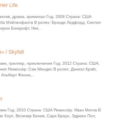
Her Life
ектив, драма, криминал Год: 2008 Страна: США
оба Мэйленфанта В ролях: Брэнди Ледфорд, Синтия
ерон Бэнкрофт, Ник..
 / Skyfall
вик, триллер, приключения Год: 2012 Страна: США,
ния Режиссёр: Сэм Мендес В ролях: Дэниэл Крэйг,
 Альберт Финни,..
n
вик Год: 2010 Страна: США Режиссёр: Иван Митов В
ям Хоуп, Велизар Бинев, Сара Браун, Эдриен Пол,