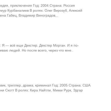
едия, приключения Год: 2004 Страна: Россия
имур Курбаналиев В ролях: Олег Вирозуб, Алексей
ена Габец, Владимир Виноградов,..
 Я — всё еще Декстер. Декстер Морган. И я по-
ваю людей. Но после всего, через что мне..
вик, триллер, драма, криминал Год: 2005 Страна: США
ни Скотт В ролях: Кира Найтли, Микки Рурк, Эдгар