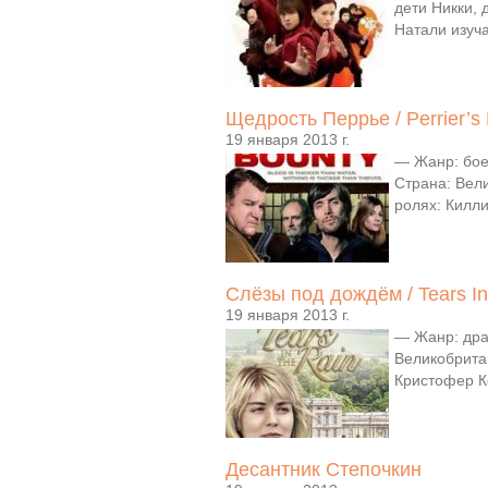
дети Никки,
Натали изуча
Щедрость Перрье / Perrier’s
19 января 2013 г.
— Жанр: бое
Страна: Вел
ролях: Килл
Слёзы под дождём / Tears In
19 января 2013 г.
— Жанр: дра
Великобрита
Кристофер Ке
Десантник Степочкин