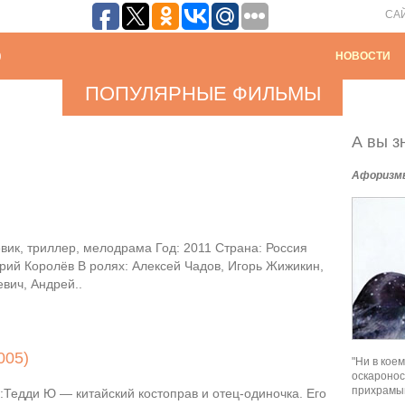
СА
НОВОСТИ
ПОПУЛЯРНЫЕ ФИЛЬМЫ
А вы зн
Афоризм
вик, триллер, мелодрама Год: 2011 Страна: Россия
рий Королёв В ролях: Алексей Чадов, Игорь Жижикин,
вич, Андрей..
005)
"Ни в кое
оскаронос
прихрамыв
Тедди Ю — китайский костоправ и отец-одиночка. Его