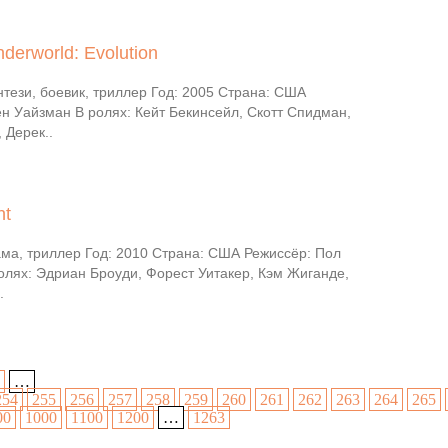
derworld: Evolution
тези, боевик, триллер Год: 2005 Страна: США
н Уайзман В ролях: Кейт Бекинсейл, Скотт Спидман,
 Дерек..
nt
ма, триллер Год: 2010 Страна: США Режиссёр: Пол
олях: Эдриан Броуди, Форест Уитакер, Кэм Жиганде,
.
…
254
255
256
257
258
259
260
261
262
263
264
265
00
1000
1100
1200
…
1263