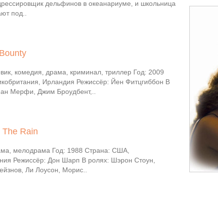
 дрессировщик дельфинов в океанариуме, и школьница
ют под..
 Bounty
вик, комедия, драма, криминал, триллер Год: 2009
икобритания, Ирландия Режиссёр: Йен Фитцгиббон В
иан Мерфи, Джим Броудбент,..
 The Rain
ма, мелодрама Год: 1988 Страна: США,
ния Режиссёр: Дон Шарп В ролях: Шэрон Стоун,
йзнов, Ли Лоусон, Морис..