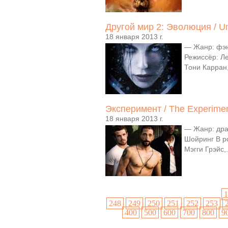
Другой мир 2: Эволюция / Un
18 января 2013 г.
— Жанр: фэн
Режиссёр: Ле
Тони Карран,
Эксперимент / The Experime
18 января 2013 г.
— Жанр: дра
Шойринг В р
Мэгги Грэйс,.
1
248
249
250
251
252
253
400
500
600
700
800
9