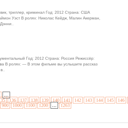
вик, триллер, криминал Год: 2012 Страна: США
аймон Уэст В ролях: Николас Кейдж, Малин Акерман,
Дэнни..
ументальный Год: 2012 Страна: Россия Режиссёр:
ва В ролях: — В этом фильме вы услышите рассказ
в..
…
135
136
137
138
139
140
141
142
143
144
145
146
900
1000
1100
1200
…
1263