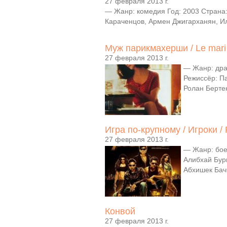
27 февраля 2013 г.
— Жанр: комедия Год: 2003 Страна:
Караченцов, Армен Джигарханян, Ил
Муж парикмахерши / Le mari d
27 февраля 2013 г.
— Жанр: дра
Режиссёр: П
Ролан Бертен
Игра по-крупному / Игроки / 
27 февраля 2013 г.
— Жанр: бое
Алибхай Бур
Абхишек Бачч
Конвой
27 февраля 2013 г.