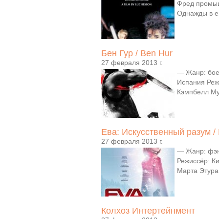
Фред промыш
Однажды в е
Бен Гур / Ben Hur
27 февраля 2013 г.
— Жанр: бое
Испания Реж
Кэмпбелл Му
Ева: Искусственный разум /
27 февраля 2013 г.
— Жанр: фэн
Режиссёр: К
Марта Этура,
Колхоз Интертейнмент