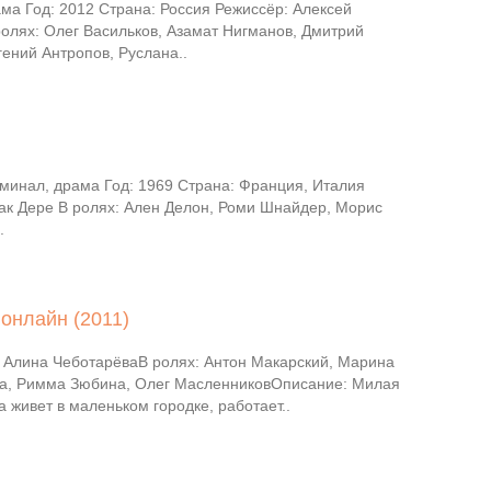
ма Год: 2012 Страна: Россия Режиссёр: Алексей
ролях: Олег Васильков, Азамат Нигманов, Дмитрий
гений Антропов, Руслана..
минал, драма Год: 1969 Страна: Франция, Италия
ак Дере В ролях: Ален Делон, Роми Шнайдер, Морис
.
онлайн (2011)
 Алина ЧеботарёваВ ролях: Антон Макарский, Марина
а, Римма Зюбина, Олег МасленниковОписание: Милая
 живет в маленьком городке, работает..