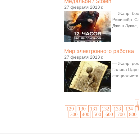
Медальон / Stolen
27 февраля 2013 г.
— Жанр: бое
Режиссёр: С
Джош Лукас, 
Мир электронного рабства
27 февраля 2013 г.
— Жанр: док
Галина Царе
специалиста 
1
129
130
131
132
133
134
300
400
500
600
700
800