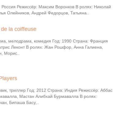
 Россия Режиссёр: Максим Воронков В ролях: Николай
ья Олейников, Андрей Федорцов, Татьяна..
e la coiffeuse
ма, мелодрама, комедия Год: 1990 Страна: Франция
атрис Леконт В ролях: Жан Рошфор, Анна Галиена,
, Морис..
Players
вик, триллер Год: 2012 Страна: Индия Режиссёр: Аббас
мавалла, Мастан Алибхай Бурмавалла В ролях:
ан, Бипаша Басу,..