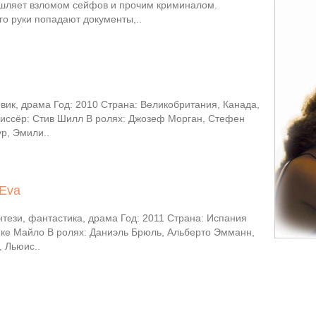
ляет взломом сейфов и прочим криминалом.
го руки попадают документы,..
вик, драма Год: 2010 Страна: Великобритания, Канада,
иссёр: Стив Шилл В ролях: Джозеф Морган, Стефен
р, Эмили..
 Eva
тези, фантастика, драма Год: 2011 Страна: Испания
ике Майло В ролях: Даниэль Брюль, Альберто Эмманн,
 Льюис..