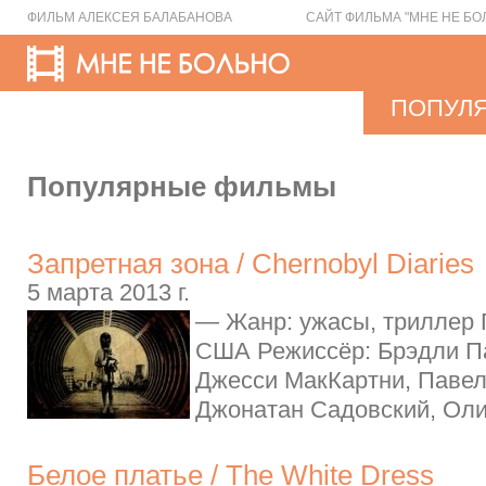
ФИЛЬМ АЛЕКСЕЯ БАЛАБАНОВА
САЙТ ФИЛЬМА "МНЕ НЕ БО
ПОПУЛ
Популярные фильмы
Запретная зона / Chernobyl Diaries
5 марта 2013 г.
— Жанр: ужасы, триллер Г
США Режиссёр: Брэдли Па
Джесси МакКартни, Паве
Джонатан Садовский, Оли
Белое платье / The White Dress