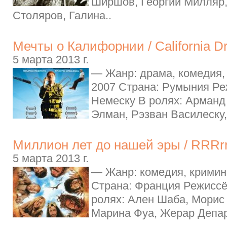
Ширшов, Георгий Милляр,
Столяров, Галина..
Мечты о Калифорнии / California D
5 марта 2013 г.
— Жанр: драма, комедия,
2007 Страна: Румыния Ре
Немеску В ролях: Арманд
Элман, Рэзван Василеску,
Миллион лет до нашей эры / RRRrrr
5 марта 2013 г.
— Жанр: комедия, кримин
Страна: Франция Режиссё
ролях: Ален Шаба, Морис
Марина Фуа, Жерар Депар