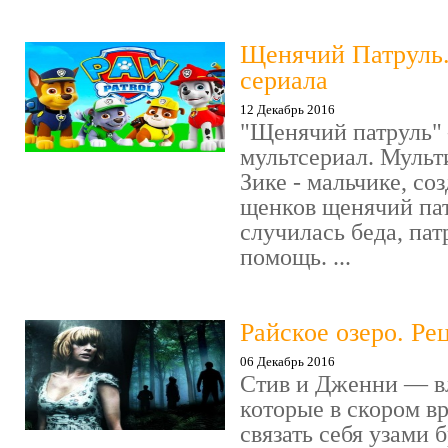
Щенячий Патруль
сериала
12 Декабрь 2016
"Щенячий патруль" 
мультсериал. Мульт
Зике - мальчике, со
щенков щенячий пат
случилась беда, пат
помощь. ...
Райское озеро. Ре
06 Декабрь 2016
Стив и Дженни — в
которые в скором в
связать себя узами б