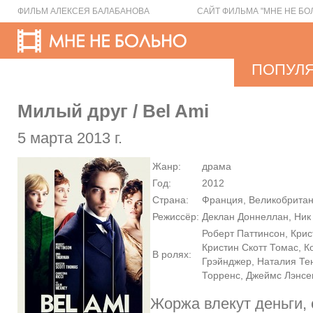
ФИЛЬМ АЛЕКСЕЯ БАЛАБАНОВА
САЙТ ФИЛЬМА "МНЕ НЕ БО
ПОПУЛ
Милый друг / Bel Ami
5 марта 2013 г.
Жанр:
драма
Год:
2012
Страна:
Франция, Великобритан
Режиссёр:
Деклан Доннеллан, Ни
Роберт Паттинсон, Крис
Кристин Скотт Томас, 
В ролях:
Грэйнджер, Наталия Те
Торренс, Джеймс Лэнс
Жоржа влекут деньги, 