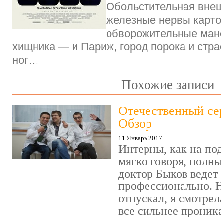
Обольстительная внеш
железные нервы карточ
обворожительные мане
хищника — и Париж, город порока и страс
ног…
Похожие записи
Отечественный се
Обзор
11 Январь 2017
Интерны, как на под
мягко говоря, полн
доктор Быков ведет 
профессионально. Н
отпускал, я смотрел
все сильнее проника