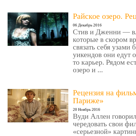
Райское озеро. Ре
06 Декабрь 2016
Стив и Дженни — в
которые в скором в
связать себя узами б
уикендов они едут о
то карьер. Рядом ес
озеро и ...
Рецензия на филь
Париже»
20 Ноябрь 2016
Вуди Аллен говорил
чередовать свои фи
«серьезной» картин