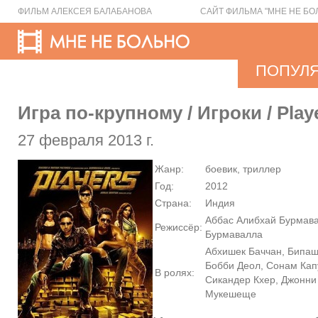
ФИЛЬМ АЛЕКСЕЯ БАЛАБАНОВА
САЙТ ФИЛЬМА "МНЕ НЕ БО
ПОПУЛ
Игра по-крупному / Игроки / Play
27 февраля 2013 г.
Жанр:
боевик, триллер
Год:
2012
Страна:
Индия
Аббас Алибхай Бурмава
Режиссёр:
Бурмавалла
Абхишек Баччан, Бипаш
Бобби Деол, Сонам Кап
В ролях:
Сикандер Кхер, Джонни
Мукешеще