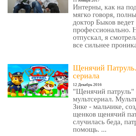
11 Январь 2017
Интерны, как на под
мягко говоря, полн
доктор Быков ведет 
профессионально. Н
отпускал, я смотрел
все сильнее проника
Щенячий Патруль
сериала
12 Декабрь 2016
"Щенячий патруль" 
мультсериал. Мульт
Зике - мальчике, со
щенков щенячий пат
случилась беда, пат
помощь. ...