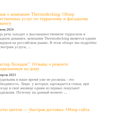
ыв о компании Thermodecking: Обзор
ественных услуг по террасному и фасадному
ккингу
Июнь 2024
да речь заходит о высококачественном террасном и
адном деккинге, компания Thermodecking является одним
лидеров на российском рынке. В этом обзоре мы подробно
смотрим услуги, ...
астер Холодов”. Отзывы о ремонте
одильников на дому
прель 2023
одильник в наше время уже не роскошь - это
бходимость. Люди у которых зарождается семья, при
еезде в своё жилище одним из первых покупают
одильник. Поэтому на данный момент ...
еты цветов — быстрая доставка. Обзор сайта