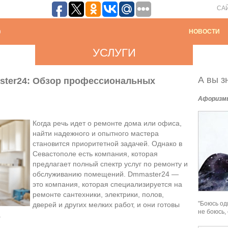
СА
НОВОСТИ
УСЛУГИ
А вы зн
ster24: Обзор профессиональных
Афоризм
Когда речь идет о ремонте дома или офиса,
найти надежного и опытного мастера
становится приоритетной задачей. Однако в
Севастополе есть компания, которая
предлагает полный спектр услуг по ремонту и
обслуживанию помещений. Dmmaster24 —
это компания, которая специализируется на
ремонте сантехники, электрики, полов,
"Боюсь од
дверей и других мелких работ, и они готовы
не боюсь,
.