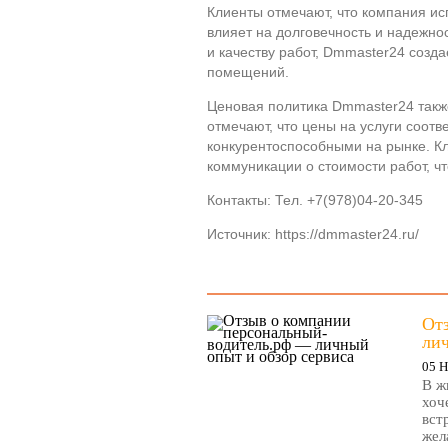
Клиенты отмечают, что компания ис
влияет на долговечность и надежно
и качеству работ, Dmmaster24 созд
помещений.
Ценовая политика Dmmaster24 такж
отмечают, что цены на услуги соотв
конкурентоспособными на рынке. Кл
коммуникации о стоимости работ, ч
Контакты: Тел. +7(978)04-20-345
Источник: https://dmmaster24.ru/
От
лич
05 Н
В ж
хоч
вст
жела