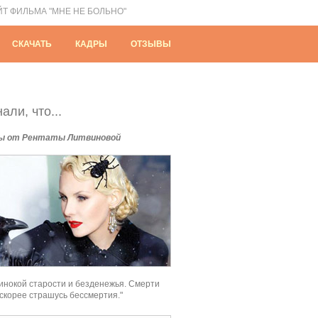
ЙТ ФИЛЬМА "МНЕ НЕ БОЛЬНО"
СКАЧАТЬ
КАДРЫ
ОТЗЫВЫ
али, что...
ы от Рентаты Литвиновой
инокой старости и безденежья. Смерти
 скорее страшусь бессмертия."