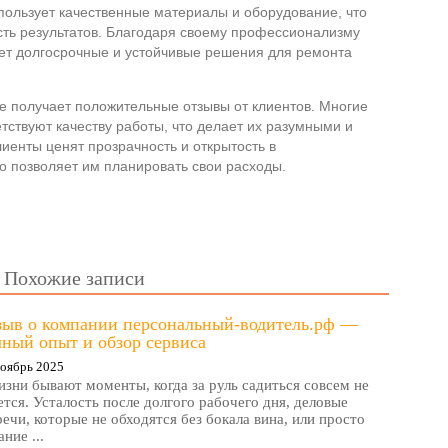
пользует качественные материалы и оборудование, что
сть результатов. Благодаря своему профессионализму
ает долгосрочные и устойчивые решения для ремонта
е получает положительные отзывы от клиентов. Многие
етствуют качеству работы, что делает их разумными и
иенты ценят прозрачность и открытость в
то позволяет им планировать свои расходы.
Похожие записи
зыв о компании персональный-водитель.рф —
ный опыт и обзор сервиса
оябрь 2025
изни бывают моменты, когда за руль садиться совсем не
ется. Усталость после долгого рабочего дня, деловые
речи, которые не обходятся без бокала вина, или просто
ние ...