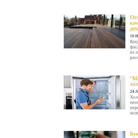
Отз
кач
де
10 
Ког
фас
из 
рас
“М
хол
24 А
Хол
нео
пер
хол
Бук