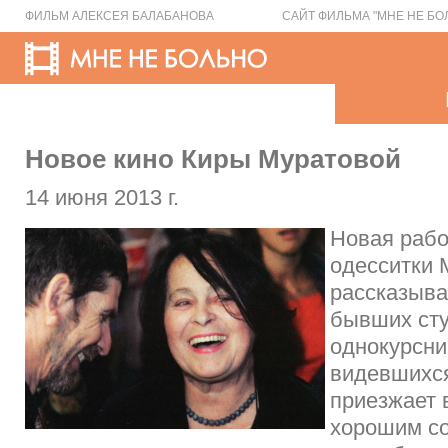
ФИЛЬМ АЛЕКСЕЯ БАЛАБАНОВА
САЙТ ФИЛЬМА "МНЕ НЕ БО
Новое кино Киры Муратовой
14 июня 2013 г.
Новая рабо
одесситки 
рассказыва
бывших сту
однокурсни
видевшихся
приезжает в
хорошим со