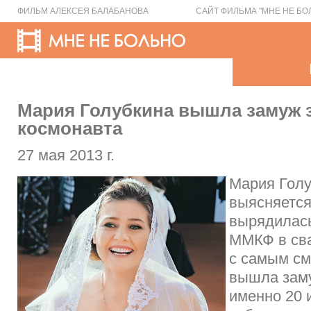
ФИЛЬМ АЛЕКСЕЯ БАЛАБАНОВА
САЙТ ФИЛЬМА "МНЕ НЕ БО
Мария Голубкина вышла замуж з
космонавта
27 мая 2013 г.
Мария Голу
выясняется,
вырядилась
ММКФ в сва
с самым см
вышла заму
именно 20 