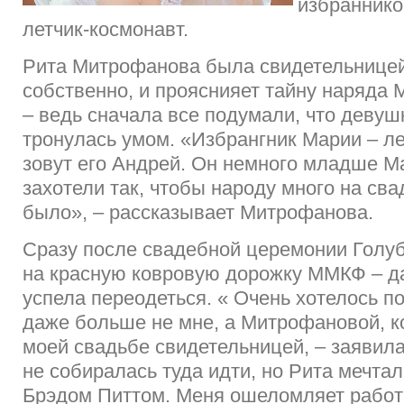
избраннико
летчик-космонавт.
Рита Митрофанова была свидетельницей
собственно, и прояснияет тайну наряда
– ведь сначала все подумали, что девуш
тронулась умом. «Избрангник Марии – ле
зовут его Андрей. Он немного младше М
захотели так, чтобы народу много на сва
было», – рассказывает Митрофанова.
Сразу после свадебной церемонии Голу
на красную ковровую дорожку ММКФ – да
успела переодеться. « Очень хотелось п
даже больше не мне, а Митрофановой, к
моей свадьбе свидетельницей, – заявила
не собиралась туда идти, но Рита мечтал
Брэдом Питтом. Меня ошеломляет работ