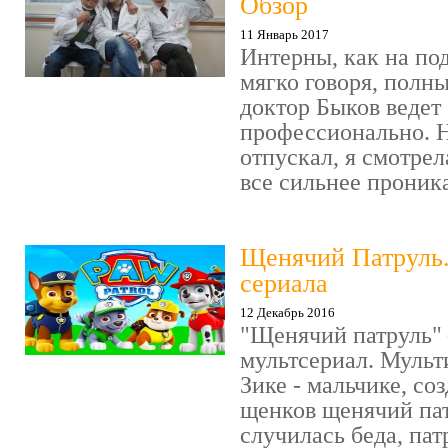
Обзор
11 Январь 2017
Интерны, как на под
мягко говоря, полн
доктор Быков ведет 
профессионально. Н
отпускал, я смотрел
все сильнее проника
Щенячий Патруль
сериала
12 Декабрь 2016
"Щенячий патруль" 
мультсериал. Мульт
Зике - мальчике, со
щенков щенячий пат
случилась беда, пат