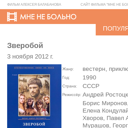
ФИЛЬМ АЛЕКСЕЯ БАЛАБАНОВА
САЙТ ФИЛЬМА "МНЕ НЕ БО
ПОПУЛ
Зверобой
3 ноября 2012 г.
вестерн, прикл
Жанр:
1990
Год:
СССР
Страна:
Андрей Ростоц
Режиссёр:
Борис Миронов
Елена Кондула
Хворов, Павел 
Мурашов, Георг