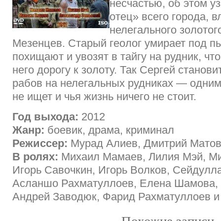
несчастью, об этом у
отец» всего города, 
нелегального золотог
Мезенцев. Старый геолог умирает под пы
похищают и увозят в тайгу на рудник, чт
него дорогу к золоту. Так Сергей станови
рабов на нелегальных рудниках — одним и
не ищет и чья жизнь ничего не стоит.
Год выхода:
2012
Жанр:
боевик, драма, криминал
Режиссер:
Мурад Алиев, Дмитрий Мато
В ролях:
Михаил Мамаев, Лилия Мэй, М
Игорь Савочкин, Игорь Волков, Сейдулл
Асланшо Рахматуллоев, Елена Шамова, 
Андрей Заводюк, Фарид Рахматуллоев и 