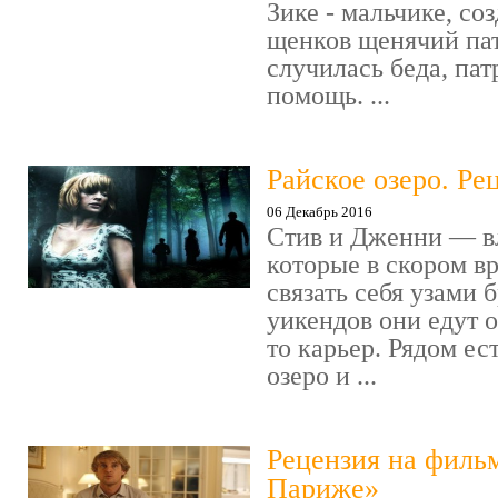
Зике - мальчике, со
щенков щенячий пат
случилась беда, пат
помощь. ...
Райское озеро. Ре
06 Декабрь 2016
Стив и Дженни — в
которые в скором в
связать себя узами б
уикендов они едут о
то карьер. Рядом ес
озеро и ...
Рецензия на филь
Париже»