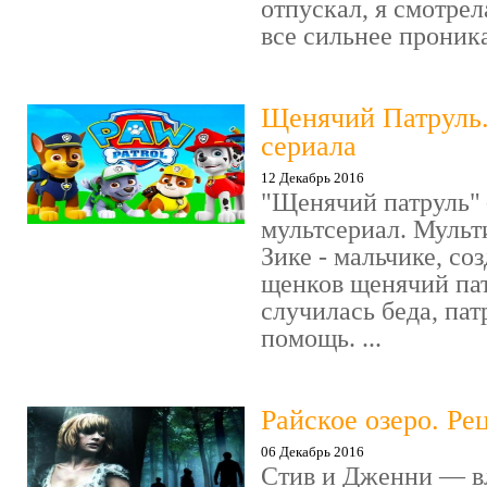
отпускал, я смотрел
все сильнее проника
Щенячий Патруль
сериала
12 Декабрь 2016
"Щенячий патруль" 
мультсериал. Мульт
Зике - мальчике, со
щенков щенячий пат
случилась беда, пат
помощь. ...
Райское озеро. Ре
06 Декабрь 2016
Стив и Дженни — в