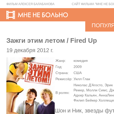
ФИЛЬМ АЛЕКСЕЯ БАЛАБАНОВА
САЙТ ФИЛЬМА "МНЕ НЕ БО
ПОПУЛ
Зажги этим летом / Fired Up
19 декабря 2012 г.
Жанр:
комедия
Год:
2009
Страна:
США
Режиссёр:
Уилл Глак
Николас Д’Агосто, Эрик
Ремер, Молли Симс, Дэн
В ролях:
Адхир Кальян, АннаЛинн
Филип Бейкер Холлеще
Шон и Ник, звезды фу