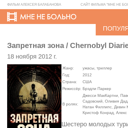
ФИЛЬМ АЛЕКСЕЯ БАЛАБАНОВА
САЙТ ФИЛЬМА "МНЕ НЕ БО
ПОПУЛ
Запретная зона / Chernobyl Diari
18 ноября 2012 г.
Жанр:
ужасы, триллер
Год:
2012
Страна:
США
Режиссёр:
Брэдли Паркер
Джесси МакКартни, Па
Садовский, Оливия Дад
В ролях:
Натан Филлипс, Девин 
Кристоф Конрад, Алек
Шестеро молодых тур