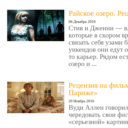
Райское озеро. Ре
06 Декабрь 2016
Стив и Дженни — в
которые в скором в
связать себя узами б
уикендов они едут о
то карьер. Рядом ес
озеро и ...
Рецензия на филь
Париже»
20 Ноябрь 2016
Вуди Аллен говорил
чередовать свои фи
«серьезной» картин