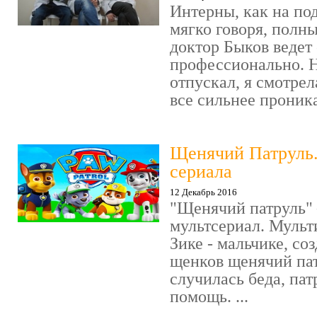
Интерны, как на под
мягко говоря, полн
доктор Быков ведет 
профессионально. Н
отпускал, я смотрел
все сильнее проника
Щенячий Патруль
сериала
12 Декабрь 2016
"Щенячий патруль" 
мультсериал. Мульт
Зике - мальчике, со
щенков щенячий пат
случилась беда, пат
помощь. ...