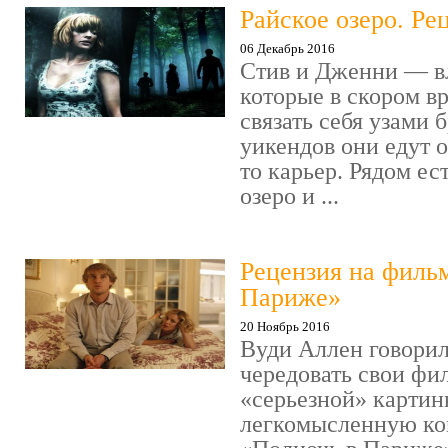
Райское озеро. Ре
06 Декабрь 2016
Стив и Дженни — в
которые в скором в
связать себя узами б
уикендов они едут о
то карьер. Рядом ес
озеро и ...
Рецензия на филь
Париже»
20 Ноябрь 2016
Вуди Аллен говорил
чередовать свои фи
«серьезной» картин
легкомысленную ко