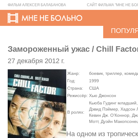
ФИЛЬМ АЛЕКСЕЯ БАЛАБАНОВА
САЙТ ФИЛЬМА "МНЕ НЕ БО
ПОПУЛ
Замороженный ужас / Chill Facto
27 декабря 2012 г.
Жанр:
боевик, триллер, комед
Год:
1999
Страна:
США
Режиссёр:
Хью Джонсон
Кьюба Гудинг младший, 
Дэвид Пэймер, Хадсон 
В ролях:
Кевин Дж. О’Коннор, Д
Мотт, Дуэйн Макопсоне
На одном из тропичес