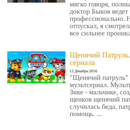
мягко говоря, полн
доктор Быков ведет 
профессионально. Н
отпускал, я смотрел
все сильнее проника
Щенячий Патруль
сериала
12 Декабрь 2016
"Щенячий патруль" 
мультсериал. Мульт
Зике - мальчике, со
щенков щенячий пат
случилась беда, пат
помощь. ...