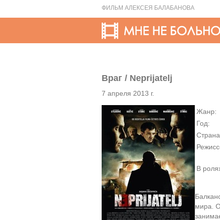
ФИЛЬМ АЛЕКСЕЯ БАЛАБАНОВА
Враг / Neprijatelj
7 апреля 2013 г.
Жанр:
Год:
Страна
Режисс
В роля
Балканс
мира. О
занима