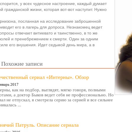
спорится, у всех чудесное настроение, каждый думает
й гражданской жизни, которая вот-вот наступит. Нужно
рнизона, посланная на исследование заброшенной
иводит его в лагерь для допроса. Незнакомец ведет
 вопросы отвечает витиевато и таинственно, в то же
олей и пренебрежением к смерти. Один за одним
ле его внушения. Идет седьмой день мира, а в
Похожие записи
ечественный сериал «Интерны». Обзор
нварь 2017
ерны, как на подбор, выглядят, мягко говоря, полными
отами, а доктор Быков ведет себя не профессионально. Но
иал не отпускал, я смотрела серию за серией и все сильнее
никалась ...
нячий Патруль. Описание сериала