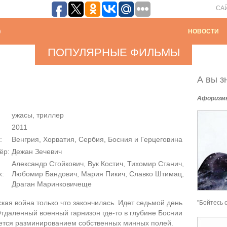
СА
НОВОСТИ
ПОПУЛЯРНЫЕ ФИЛЬМЫ
А вы зн
Афоризм
ужасы, триллер
2011
:
Венгрия, Хорватия, Сербия, Босния и Герцеговина
ёр:
Дежaн Зечевич
Александр Стойкович, Вук Костич, Тихомир Станич,
х:
Любомир Бандович, Мария Пикич, Славко Штимац,
Драган Маринковичеще
кая война только что закончилась. Идет седьмой день
"Бойтесь 
тдаленный военный гарнизон где-то в глубине Боснии
ется разминированием собственных минных полей.