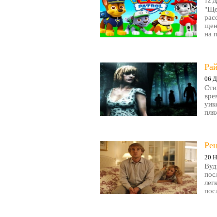
12 Д
"Ще
рас
щен
на 
Рай
06 Д
Сти
вре
уик
пляж
Ре
20 Н
Вуд
пос
лег
пос