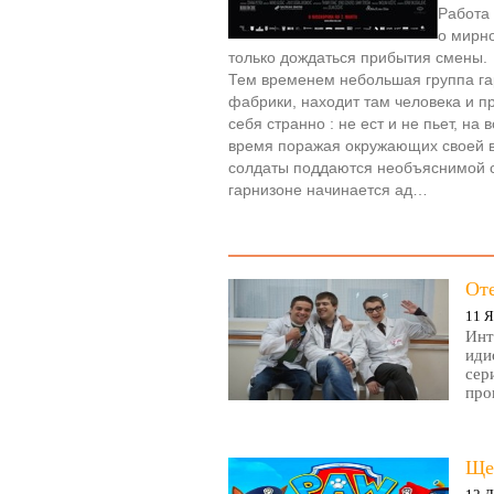
Работа 
о мирно
только дождаться прибытия смены.
Тем временем небольшая группа га
фабрики, находит там человека и пр
себя странно : не ест и не пьет, на
время поражая окружающих своей в
солдаты поддаются необъяснимой си
гарнизоне начинается ад…
От
11 Я
Инт
иди
сер
про
Ще