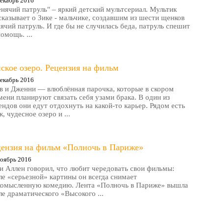
екабрь 2016
нячий патруль" – яркий детский мультсериал. Мультик
сказывает о Зике - мальчике, создавшим из шести щенков
ячий патруль. И где бы не случилась беда, патруль спешит
помощь. ...
ское озеро. Рецензия на фильм
екабрь 2016
в и Дженни — влюблённая парочка, которые в скором
мени планируют связать себя узами брака. В один из
ендов они едут отдохнуть на какой-то карьер. Рядом есть
, чудесное озеро и ...
цензия на фильм «Полночь в Париже»
оябрь 2016
и Аллен говорил, что любит чередовать свои фильмы:
ле «серьезной» картины он всегда снимает
комысленную комедию. Лента «Полночь в Париже» вышла
ле драматического «Высокого ...