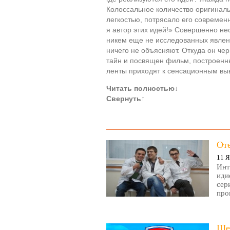
Колоссальное количество оригинал
легкостью, потрясало его современ
я автор этих идей!» Совершенно не
никем еще не исследованных явлен
ничего не объясняют. Откуда он чер
тайн и посвящен фильм, построенн
ленты приходят к сенсационным вы
Читать полностью
↓
Свернуть
↑
От
11 Я
Инт
иди
сер
про
Ще