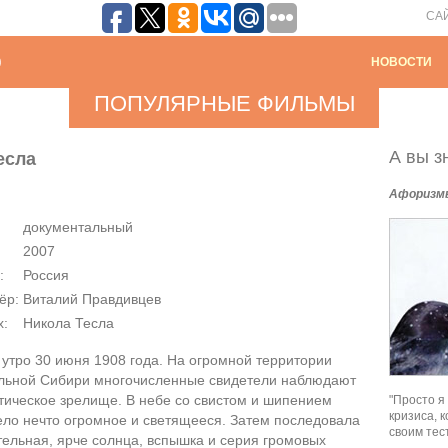
СА
НОВОСТИ
ПОПУЛЯРНЫЕ ФИЛЬМЫ
А вы зн
есла
Афоризм
документальный
2007
:
Россия
ёр:
Виталий Правдивцев
х:
Никола Тесла
утро 30 июня 1908 года. На огромной территории
льной Сибири многочисленные свидетели наблюдают
тическое зрелище. В небе со свистом и шипением
"Просто я
кризиса, 
ело нечто огромное и светящееся. Затем последовала
своим тес
ельная, ярче солнца, вспышка и серия громовых