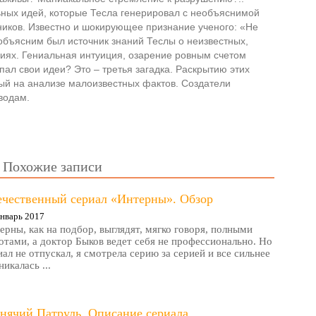
ьных идей, которые Тесла генерировал с необъяснимой
ников. Известно и шокирующее признание ученого: «Не
объясним был источник знаний Теслы о неизвестных,
иях. Гениальная интуиция, озарение ровным счетом
пал свои идеи? Это – третья загадка. Раскрытию этих
ый на анализе малоизвестных фактов. Создатели
водам.
Похожие записи
ечественный сериал «Интерны». Обзор
нварь 2017
ерны, как на подбор, выглядят, мягко говоря, полными
отами, а доктор Быков ведет себя не профессионально. Но
иал не отпускал, я смотрела серию за серией и все сильнее
никалась ...
нячий Патруль. Описание сериала