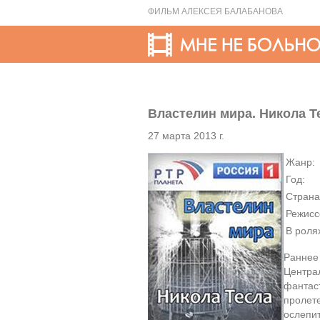
ФИЛЬМ АЛЕКСЕЯ БАЛАБАНОВА
Властелин мира. Никола Т
27 марта 2013 г.
Жанр:
Год:
Страна
Режисс
В роля
Раннее 
Центра
фантас
пролет
ослепит