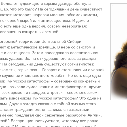
 Волна от чудовищного взрыва дважды обогнула
 шар. Что это было? На сегодняшний день существуют
ипотез: метеорит, шаровая молния, обломок кометы,
и с черной дырой или антивеществом. И даже о
о есть еще одна версия, совсем невероятная:
 совершенно конкретный земной
а огромной территории Центральной Сибири
ют фантастическое зрелище. В небе со свистом и
е и светящееся. Затем последовала ослепительная,
овых ударов. Волна от чудовищного взрыва дважды
? На сегодняшний день существуют сотни гипотез:
 кометы, взрыв газа… Говорят о столкновении с черной
 крушении инопланетного корабля. Но есть еще одна
ник Тунгусской катастрофы – совершенно конкретный
 одни называли сумасшедшим мистификатором, другие –
всех времен и народов, а третьи – сверхчеловеком.
 быть виновником Тунгусской катастрофы? Это одна из
ьм. Другая загадка связана с тайной жизнью этого
иканским гражданином, он занимался закрытыми
менно предлагал свои секретные разработки Англии,
лой? Беспринципность ученого, которому все равно,
наживы? Маниакальное стремление к разрушению?..