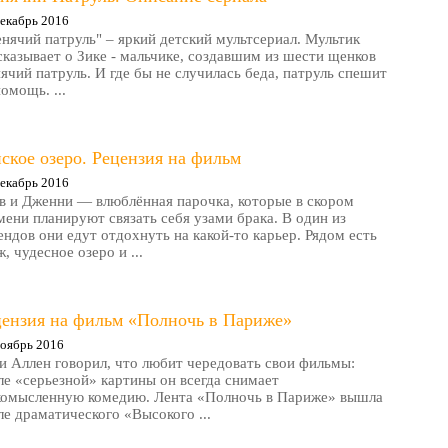
екабрь 2016
нячий патруль" – яркий детский мультсериал. Мультик
сказывает о Зике - мальчике, создавшим из шести щенков
ячий патруль. И где бы не случилась беда, патруль спешит
помощь. ...
ское озеро. Рецензия на фильм
екабрь 2016
в и Дженни — влюблённая парочка, которые в скором
мени планируют связать себя узами брака. В один из
ендов они едут отдохнуть на какой-то карьер. Рядом есть
, чудесное озеро и ...
цензия на фильм «Полночь в Париже»
оябрь 2016
и Аллен говорил, что любит чередовать свои фильмы:
ле «серьезной» картины он всегда снимает
комысленную комедию. Лента «Полночь в Париже» вышла
ле драматического «Высокого ...