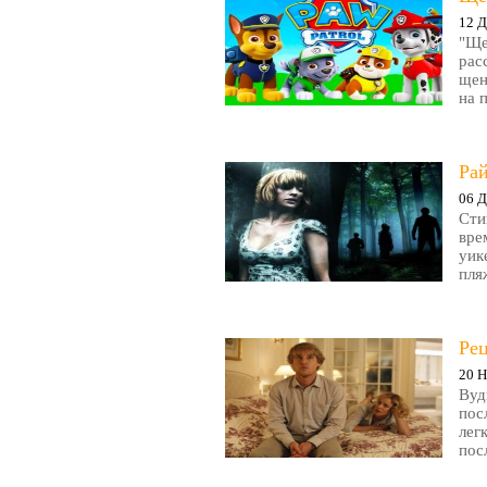
12 Д
"Ще
рас
щен
на 
Рай
06 Д
Сти
вре
уик
пляж
Ре
20 Н
Вуд
пос
лег
пос