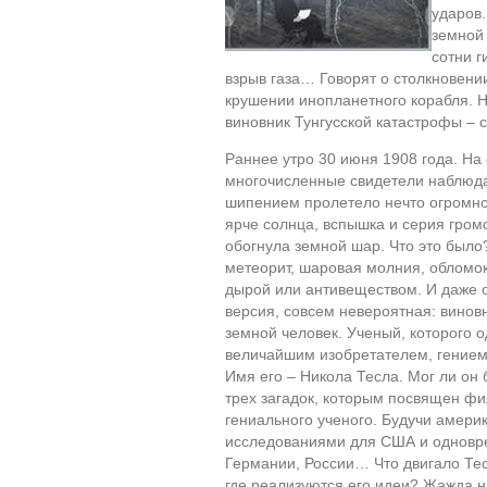
ударов.
земной
сотни г
взрыв газа… Говорят о столкновени
крушении инопланетного корабля. Н
виновник Тунгусской катастрофы –
Раннее утро 30 июня 1908 года. Н
многочисленные свидетели наблюда
шипением пролетело нечто огромно
ярче солнца, вспышка и серия гром
обогнула земной шар. Что это было
метеорит, шаровая молния, обломок
дырой или антивеществом. И даже о
версия, совсем невероятная: винов
земной человек. Ученый, которого
величайшим изобретателем, гением 
Имя его – Никола Тесла. Мог ли он
трех загадок, которым посвящен фил
гениального ученого. Будучи амер
исследованиями для США и одновре
Германии, России… Что двигало Тес
где реализуются его идеи? Жажда 