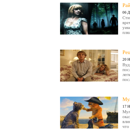
Рай
06 Д
Сти
вре
уик
пляж
Ре
20 Н
Вуд
пос
лег
пос
Му
17 Н
Мул
ока
вли
что