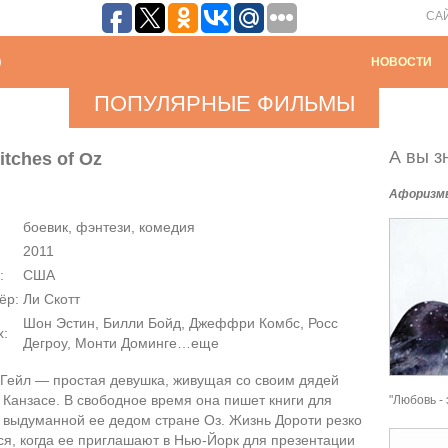
СА
НОВОСТИ
ПОПУЛЯРНЫЕ ФИЛЬМЫ
А вы зн
tches of Oz
Афоризм
боевик, фэнтези, комедия
2011
:
США
ёр:
Ли Скотт
Шон Эстин, Билли Бойд, Джеффри Комбс, Росс
х:
Дегроу, Монти Доминге…еще
 Гейл — простая девушка, живущая со своим дядей
 Канзасе. В свободное время она пишет книги для
"Любовь - 
 выдуманной ее дедом стране Оз. Жизнь Дороти резко
я, когда ее приглашают в Нью-Йорк для презентации