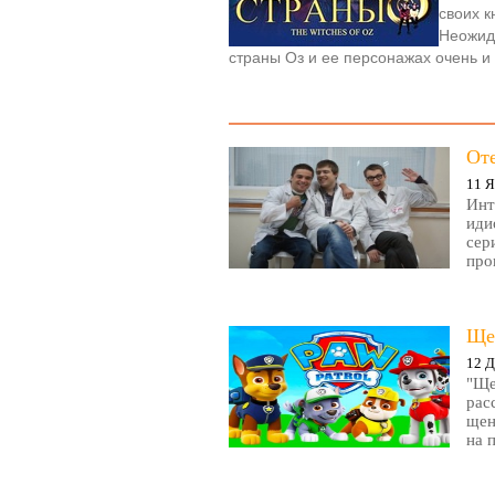
своих к
Неожида
страны Оз и ее персонажах очень 
От
11 Я
Инт
иди
сер
про
Ще
12 Д
"Ще
рас
щен
на 