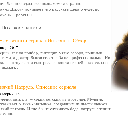
ниг. Для нее здесь все незнакомо и странно.
нно Дороти понимает, что рассказы деда о чудесах
и очень… реальны.
Похожие записи
ечественный сериал «Интерны». Обзор
нварь 2017
ерны, как на подбор, выглядят, мягко говоря, полными
отами, а доктор Быков ведет себя не профессионально. Но
иал не отпускал, я смотрела серию за серией и все сильнее
никалась ...
нячий Патруль. Описание сериала
екабрь 2016
нячий патруль" – яркий детский мультсериал. Мультик
сказывает о Зике - мальчике, создавшим из шести щенков
ячий патруль. И где бы не случилась беда, патруль спешит
помощь. ...