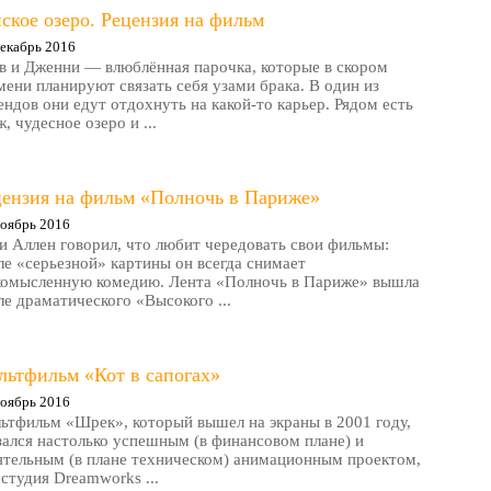
ское озеро. Рецензия на фильм
екабрь 2016
в и Дженни — влюблённая парочка, которые в скором
мени планируют связать себя узами брака. В один из
ендов они едут отдохнуть на какой-то карьер. Рядом есть
, чудесное озеро и ...
цензия на фильм «Полночь в Париже»
оябрь 2016
и Аллен говорил, что любит чередовать свои фильмы:
ле «серьезной» картины он всегда снимает
комысленную комедию. Лента «Полночь в Париже» вышла
ле драматического «Высокого ...
льтфильм «Кот в сапогах»
оябрь 2016
ьтфильм «Шрек», который вышел на экраны в 2001 году,
зался настолько успешным (в финансовом плане) и
ятельным (в плане техническом) анимационным проектом,
 студия Dreamworks ...