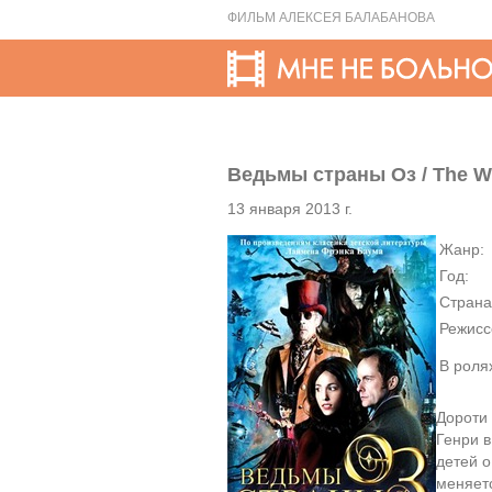
ФИЛЬМ АЛЕКСЕЯ БАЛАБАНОВА
Ведьмы страны Оз / The Wi
13 января 2013 г.
Жанр:
Год:
Страна
Режисс
В роля
Дороти
Генри в
детей о
меняетс