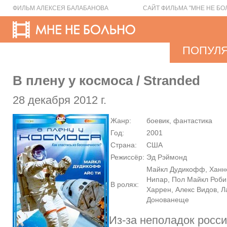
ФИЛЬМ АЛЕКСЕЯ БАЛАБАНОВА
САЙТ ФИЛЬМА "МНЕ НЕ БО
ПОПУЛ
В плену у космоса / Stranded
28 декабря 2012 г.
Жанр:
боевик, фантастика
Год:
2001
Страна:
США
Режиссёр:
Эд Рэймонд
Майкл Дудикофф, Ханне
Нипар, Пол Майкл Робин
В ролях:
Харрен, Алекс Видов, Л
Донованеще
Из-за неполадок росс