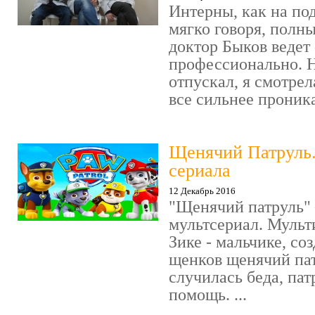
Интерны, как на под
мягко говоря, полн
доктор Быков ведет 
профессионально. Н
отпускал, я смотрел
все сильнее проника
Щенячий Патруль
сериала
12 Декабрь 2016
"Щенячий патруль" 
мультсериал. Мульт
Зике - мальчике, со
щенков щенячий пат
случилась беда, пат
помощь. ...