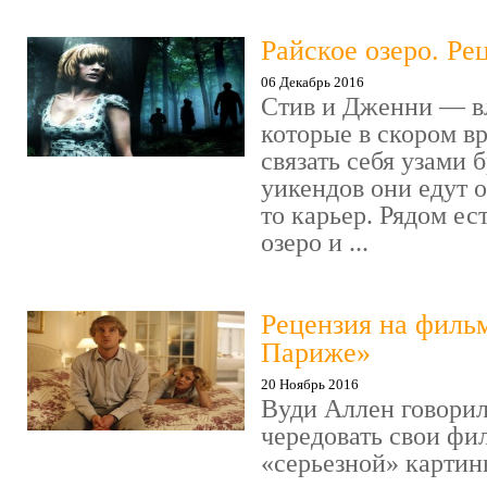
Райское озеро. Ре
06 Декабрь 2016
Стив и Дженни — в
которые в скором в
связать себя узами б
уикендов они едут о
то карьер. Рядом ес
озеро и ...
Рецензия на филь
Париже»
20 Ноябрь 2016
Вуди Аллен говорил
чередовать свои фи
«серьезной» картин