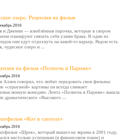
ское озеро. Рецензия на фильм
екабрь 2016
в и Дженни — влюблённая парочка, которые в скором
мени планируют связать себя узами брака. В один из
ендов они едут отдохнуть на какой-то карьер. Рядом есть
, чудесное озеро и ...
цензия на фильм «Полночь в Париже»
оябрь 2016
и Аллен говорил, что любит чередовать свои фильмы:
ле «серьезной» картины он всегда снимает
комысленную комедию. Лента «Полночь в Париже» вышла
ле драматического «Высокого ...
льтфильм «Кот в сапогах»
оябрь 2016
ьтфильм «Шрек», который вышел на экраны в 2001 году,
зался настолько успешным (в финансовом плане) и