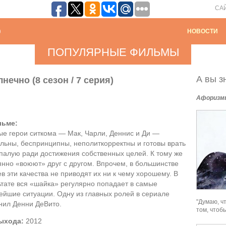
СА
НОВОСТИ
ПОПУЛЯРНЫЕ ФИЛЬМЫ
А вы зн
ечно (8 сезон / 7 серия)
Афоризм
льме:
ые герои ситкома — Мак, Чарли, Деннис и Ди —
льны, беспринципны, неполиткорректны и готовы врать
палую ради достижения собственных целей. К тому же
янно «воюют» друг с другом. Впрочем, в большинстве
в эти качества не приводят их ни к чему хорошему. В
ьтате вся «шайка» регулярно попадает в самые
ейшие ситуации. Одну из главных ролей в сериале
"Думаю, ч
нил Денни ДеВито.
том, чтоб
выхода:
2012