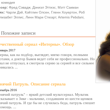
:
комедия
ссер:
Фред Сэвадж, Дэниэл Эттиэс, Мэтт Сакман
ях:
Чарли Дэй, Кэйтлин Олсен, Гленн Хоуертон, Роб
изабет Эллис, Линн Мари Стюарт, Artemis Pebdani,
Похожие записи
ечественный сериал «Интерны». Обзор
нварь 2017
ерны, как на подбор, выглядят, мягко говоря, полными
отами, а доктор Быков ведет себя не профессионально. Но
иал не отпускал, я смотрела серию за серией и все сильнее
никалась ...
нячий Патруль. Описание сериала
екабрь 2016
нячий патруль" – яркий детский мультсериал. Мультик
сказывает о Зике - мальчике, создавшим из шести щенков
ячий патруль. И где бы не случилась беда, патруль спешит
помощь. ...