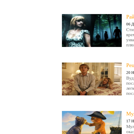
Рай
06 Д
Сти
вре
уик
пляж
Ре
20 Н
Вуд
пос
лег
пос
Му
17 Н
Мул
ока