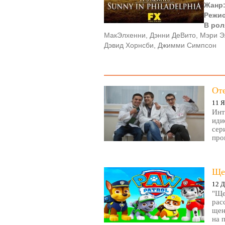
Жанр
Режи
В рол
МакЭлхенни, Дэнни ДеВито, Мэри Эл
Дэвид Хорнсби, Джимми Симпсон
От
11 Я
Инт
иди
сер
про
Ще
12 Д
"Ще
рас
щен
на 