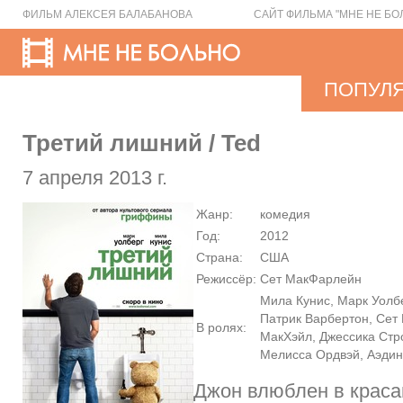
ФИЛЬМ АЛЕКСЕЯ БАЛАБАНОВА
САЙТ ФИЛЬМА "МНЕ НЕ БО
ПОПУЛ
Третий лишний / Ted
7 апреля 2013 г.
Жанр:
комедия
Год:
2012
Страна:
США
Режиссёр:
Сет МакФарлейн
Мила Кунис, Марк Уолбе
Патрик Варбертон, Сет
В ролях:
МакХэйл, Джессика Стро
Мелисса Ордвэй, Аэди
Джон влюблен в красав