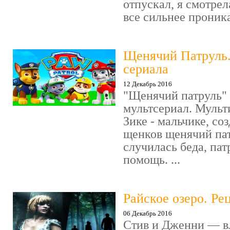
отпускал, я смотрел
все сильнее проника
Щенячий Патруль
сериала
12 Декабрь 2016
"Щенячий патруль" 
мультсериал. Мульт
Зике - мальчике, со
щенков щенячий пат
случилась беда, пат
помощь. ...
Райское озеро. Ре
06 Декабрь 2016
Стив и Дженни — в