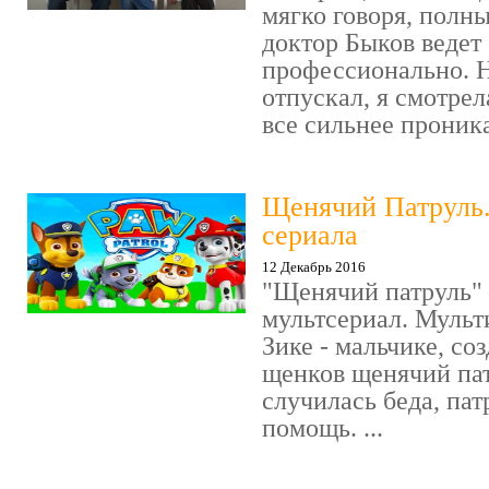
мягко говоря, полн
доктор Быков ведет 
профессионально. Н
отпускал, я смотрел
все сильнее проника
Щенячий Патруль
сериала
12 Декабрь 2016
"Щенячий патруль" 
мультсериал. Мульт
Зике - мальчике, со
щенков щенячий пат
случилась беда, пат
помощь. ...