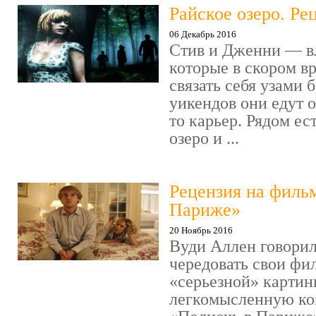
Райское озеро. Ре
06 Декабрь 2016
Стив и Дженни — в
которые в скором в
связать себя узами б
уикендов они едут о
то карьер. Рядом ес
озеро и ...
Рецензия на филь
Париже»
20 Ноябрь 2016
Вуди Аллен говорил
чередовать свои фи
«серьезной» картин
легкомысленную ко