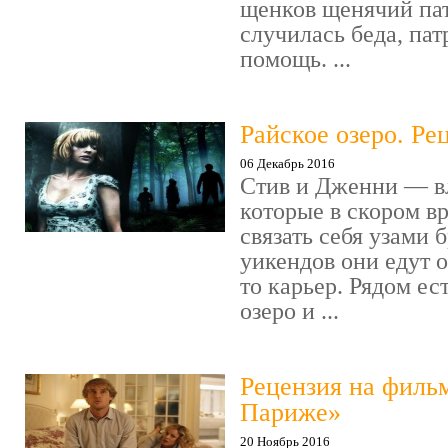
щенков щенячий пат
случилась беда, пат
помощь. ...
Райское озеро. Ре
06 Декабрь 2016
Стив и Дженни — в
которые в скором в
связать себя узами б
уикендов они едут о
то карьер. Рядом ес
озеро и ...
Рецензия на филь
Париже»
20 Ноябрь 2016