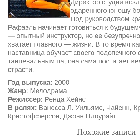
Директор студии возл
одаренного юношу б
Под руководством кр
Рафаэль начинает готовиться к будущем
— опытный инструктор, но ее безупречно
хватает главного — жизни. В то время к
наставница обучает своего подопечного
танцевальным па, она сама постигает ве
страсти.
Год выпуска:
2000
Жанр:
Мелодрама
Режиссер:
Ренда Хейнс
В ролях:
Ванесса Л. Уильямс, Чайенн, К
Кристофферсон, Джоан Плоурайт
Похожие записи