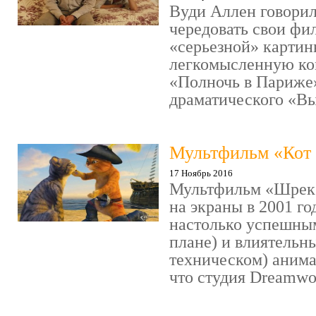
Вуди Аллен говорил
чередовать свои фи
«серьезной» картин
легкомысленную ко
«Полночь в Париже
драматического «Выс
Мультфильм «Кот 
17 Ноябрь 2016
Мультфильм «Шрек»
на экраны в 2001 го
настолько успешны
плане) и влиятельн
техническом) аним
что студия Dreamwor