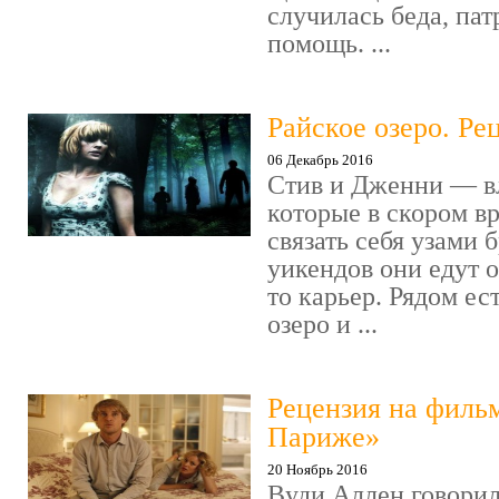
случилась беда, пат
помощь. ...
Райское озеро. Ре
06 Декабрь 2016
Стив и Дженни — в
которые в скором в
связать себя узами б
уикендов они едут о
то карьер. Рядом ес
озеро и ...
Рецензия на филь
Париже»
20 Ноябрь 2016
Вуди Аллен говорил