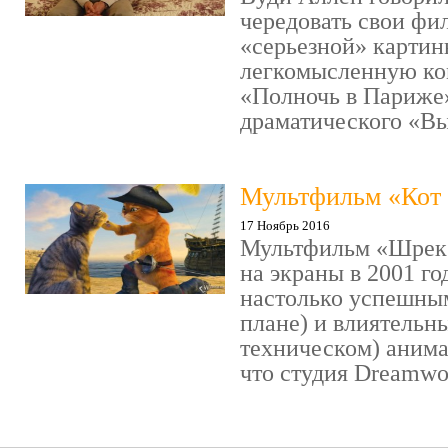
чередовать свои фи
«серьезной» картин
легкомысленную ко
«Полночь в Париже
драматического «Выс
Мультфильм «Кот 
17 Ноябрь 2016
Мультфильм «Шрек»
на экраны в 2001 го
настолько успешны
плане) и влиятельн
техническом) аним
что студия Dreamwor