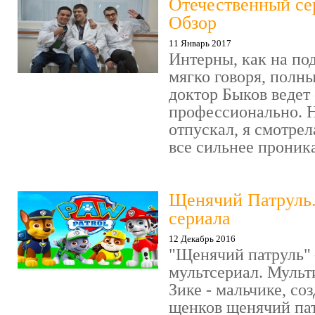
Отечественный се
Обзор
11 Январь 2017
Интерны, как на под
мягко говоря, полн
доктор Быков ведет 
профессионально. Н
отпускал, я смотрел
все сильнее проника
Щенячий Патруль
сериала
12 Декабрь 2016
"Щенячий патруль" 
мультсериал. Мульт
Зике - мальчике, со
щенков щенячий пат