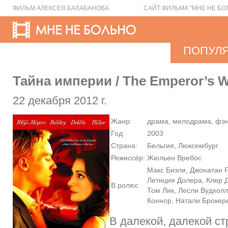
ФИЛЬМ АЛЕКСЕЯ БАЛАБАНОВА
САЙТ ФИЛЬМА "МНЕ НЕ БО
ПОПУЛ
Тайна империи / The Emperor’s W
22 декабря 2012 г.
Жанр:
драма, мелодрама, фэн
Год:
2003
Страна:
Бельгия, Люксембург
Режиссёр:
Жюльен Вребос
Макс Бизли, Джонатан 
Летиция Долера, Клер 
В ролях:
Том Лик, Лесли Вудхолл
Коннор, Натали Броке
В далекой, далекой ст