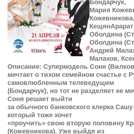
Бондарчук,
Мария Кожев
Кожевникова,
КещянАрарат 
Оболдина (Ст
Оболдина (Ст
Андрей Мала
Малахов, Ксе
Описание: Супермодель Соня (Вилков
мечтает о тихом семейном счастье с Р
самовлюбленным телеведущим
(Бондарчук), но тот не разделяет ее м
Соня решает выйти
за обычного банковского клерка Сашу 
который тоже хочет
«проучить» свою вторую половину К
(Кожевникова). Уже выйдя из