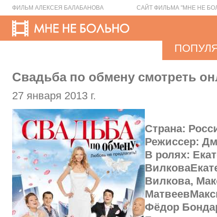
ФИЛЬМ АЛЕКСЕЯ БАЛАБАНОВА
САЙТ ФИЛЬМА "МНЕ НЕ БО
ПОПУЛ
Свадьба по обмену смотреть онл
27 января 2013 г.
Страна: Росс
Режиссер: Дм
В ролях: Ека
ВилковаЕкат
Вилкова, Ма
МатвеевМакс
Фёдор Бонда