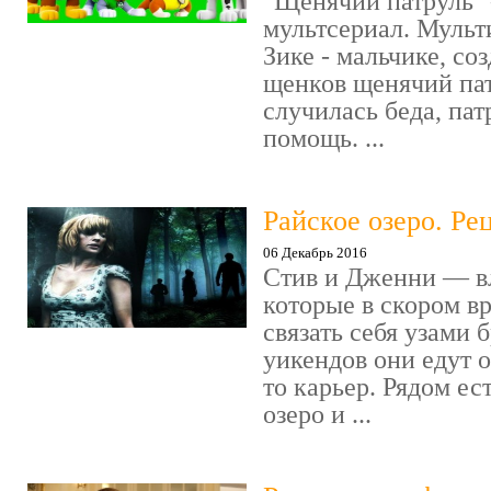
"Щенячий патруль" 
мультсериал. Мульт
Зике - мальчике, со
щенков щенячий пат
случилась беда, пат
помощь. ...
Райское озеро. Ре
06 Декабрь 2016
Стив и Дженни — в
которые в скором в
связать себя узами б
уикендов они едут о
то карьер. Рядом ес
озеро и ...