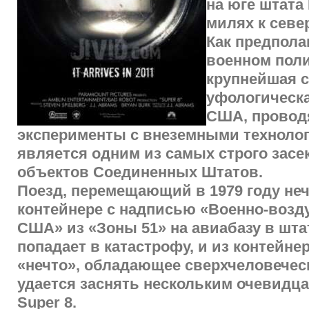
на юге штата 
милях к север
Как предполаг
военном поли
крупнейшая с
уфологическ
США, провод
эксперименты с внеземными технолог
является одним из самых строго зас
объектов Соединенных Штатов.
Поезд, перемещающий в 1979 году неч
контейнере с надписью «Военно-воз
США» из «Зоны 51» на авиабазу в шта
попадает в катастрофу, и из контейн
«нечто», обладающее сверхчеловеческ
удается заснять нескольким очевидца
Super 8.