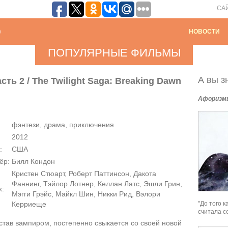
СА
НОВОСТИ
ПОПУЛЯРНЫЕ ФИЛЬМЫ
А вы зн
сть 2 / The Twilight Saga: Breaking Dawn
Афоризм
фэнтези, драма, приключения
2012
:
США
ёр:
Билл Кондон
Кристен Стюарт, Роберт Паттинсон, Дакота
Фаннинг, Тэйлор Лотнер, Келлан Латс, Эшли Грин,
х:
Мэгги Грэйс, Майкл Шин, Никки Рид, Вэлори
"До того 
Керриеще
считала с
став вампиром, постепенно свыкается со своей новой