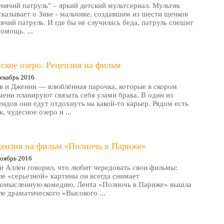
нячий патруль" – яркий детский мультсериал. Мультик
сказывает о Зике - мальчике, создавшим из шести щенков
ячий патруль. И где бы не случилась беда, патруль спешит
помощь. ...
ское озеро. Рецензия на фильм
екабрь 2016
в и Дженни — влюблённая парочка, которые в скором
мени планируют связать себя узами брака. В один из
ендов они едут отдохнуть на какой-то карьер. Рядом есть
, чудесное озеро и ...
цензия на фильм «Полночь в Париже»
оябрь 2016
и Аллен говорил, что любит чередовать свои фильмы:
ле «серьезной» картины он всегда снимает
комысленную комедию. Лента «Полночь в Париже» вышла
ле драматического «Высокого ...