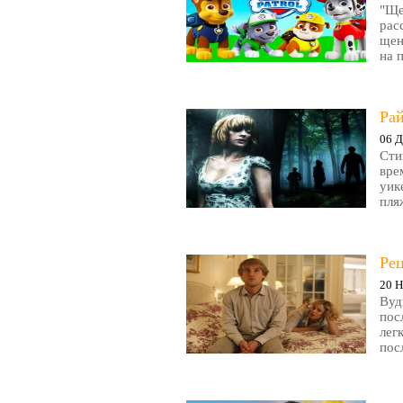
"Ще
рас
щен
на 
Рай
06 Д
Сти
вре
уик
пляж
Ре
20 Н
Вуд
пос
лег
пос