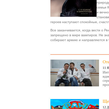
природ
семьи К
и вечно
станови
героев наступают спокойные, счаст
Все заканчивается, когда вести о 
запрещено в мире вампиров. Не зн
собирают армию и направляются в 
От
11 Я
Инт
иди
сер
про
Ще
12 Д