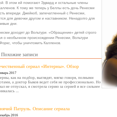
ой. В этом ей помогают Эдвард и остальные члены
алленов. К тому же теперь у Беллы есть дочь Ренесми
сть впереди. Джейкоб, запечатленный с Ренесми,
тся для девочки другом и наставником. Ненадолго для
ливые дни.
Ренесми доходят до Вольтури. «Обращение» детей строго
ая о необычном происхождении Ренесми, Вольтури
Форкс, чтобы уничтожить Калленов.
Похожие записи
ечественный сериал «Интерны». Обзор
нварь 2017
ерны, как на подбор, выглядят, мягко говоря, полными
отами, а доктор Быков ведет себя не профессионально. Но
иал не отпускал, я смотрела серию за серией и все сильнее
никалась ...
нячий Патруль. Описание сериала
екабрь 2016