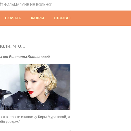
ЙТ ФИЛЬМА "МНЕ НЕ БОЛЬНО"
СКАЧАТЬ
КАДРЫ
ОТЗЫВЫ
али, что...
ы от Рентаты Литвиновой
как я впервые снялась у Киры Муратовой, я
ебя уродом."