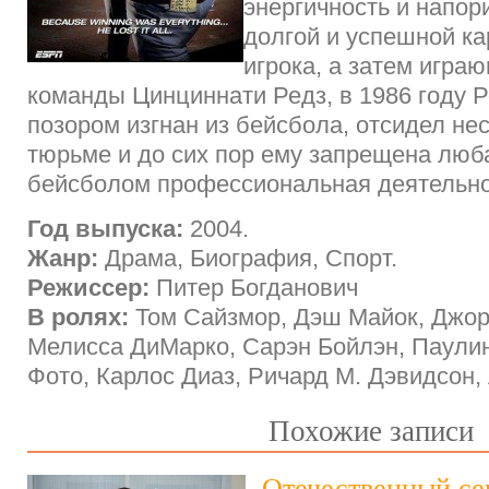
энергичность и напор
долгой и успешной к
игрока, а затем игра
команды Цинциннати Редз, в 1986 году Р
позором изгнан из бейсбола, отсидел не
тюрьме и до сих пор ему запрещена люб
бейсболом профессиональная деятельно
Год выпуска:
2004.
Жанр:
Драма, Биография, Спорт.
Режиссер:
Питер Богданович
В ролях:
Том Сайзмор, Дэш Майок, Джо
Мелисса ДиМарко, Сарэн Бойлэн, Паули
Фото, Карлос Диаз, Ричард М. Дэвидсон,
Похожие записи
Отечественный се