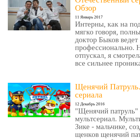
Обзор
11 Январь 2017
Интерны, как на под
мягко говоря, полн
доктор Быков ведет 
профессионально. Н
отпускал, я смотрел
все сильнее проника
Щенячий Патруль
сериала
12 Декабрь 2016
"Щенячий патруль" 
мультсериал. Мульт
Зике - мальчике, со
щенков щенячий пат