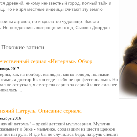
ся древний, никому неизвестный город, полный тайн и
ищ. Но не зря местные индейцы считают эту землю
 воины ацтеков, но и крылатое чудовище. Вместо
ь. Не дождавшись возвращения отца, Сьюзен Джордан
…
Похожие записи
ечественный сериал «Интерны». Обзор
нварь 2017
ерны, как на подбор, выглядят, мягко говоря, полными
отами, а доктор Быков ведет себя не профессионально. Но
иал не отпускал, я смотрела серию за серией и все сильнее
никалась ...
нячий Патруль. Описание сериала
екабрь 2016
нячий патруль" – яркий детский мультсериал. Мультик
сказывает о Зике - мальчике, создавшим из шести щенков
ячий патруль. И где бы не случилась беда, патруль спешит