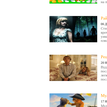
на 
Рай
06 Д
Сти
вре
уик
пляж
Ре
20 Н
Вуд
пос
лег
пос
Му
17 Н
Мул