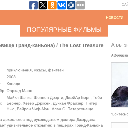
СА
НОВОСТИ
ПОПУЛЯРНЫЕ ФИЛЬМЫ
А вы зн
ище Гранд-каньона) / The Lost Treasure
Афоризм
приключения, ужасы, фэнтези
2008
:
Канада
ёр:
Фархад Манн
Майкл Шэнкс, Шеннен Доэрти, ДжейАр Борн, Тоби
х:
Бернер, Хезер Дорксен, Дункан Фрайзер, Питер
Нью, Байрон Чиф-Мун, Алан С. Петерсонеще
"Бойтесь 
а археологов под руководством доктора Джордана
ает удивительное открытие: в пещерах Гранд-Каньона