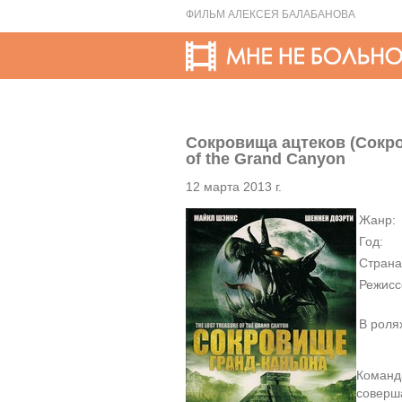
ФИЛЬМ АЛЕКСЕЯ БАЛАБАНОВА
Сокровища ацтеков (Сокров
of the Grand Canyon
12 марта 2013 г.
Жанр:
Год:
Страна
Режисс
В роля
Команд
соверш