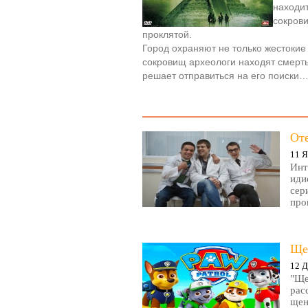
находит
сокров
проклятой.
Город охраняют не только жестокие
сокровищ археологи находят смерт
решает отправиться на его поиски
От
11 Я
Инт
иди
сер
про
Ще
12 Д
"Ще
рас
щен