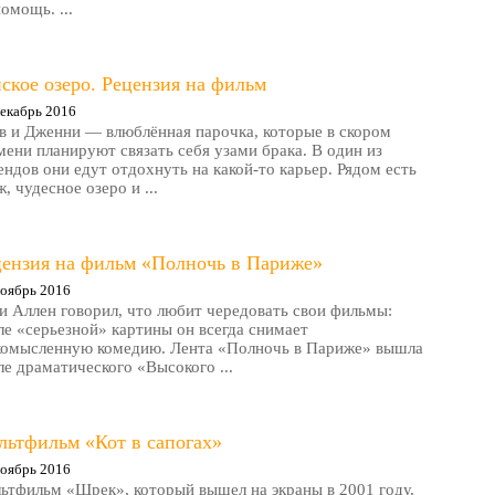
помощь. ...
ское озеро. Рецензия на фильм
екабрь 2016
в и Дженни — влюблённая парочка, которые в скором
мени планируют связать себя узами брака. В один из
ендов они едут отдохнуть на какой-то карьер. Рядом есть
, чудесное озеро и ...
цензия на фильм «Полночь в Париже»
оябрь 2016
и Аллен говорил, что любит чередовать свои фильмы:
ле «серьезной» картины он всегда снимает
комысленную комедию. Лента «Полночь в Париже» вышла
ле драматического «Высокого ...
льтфильм «Кот в сапогах»
оябрь 2016
ьтфильм «Шрек», который вышел на экраны в 2001 году,