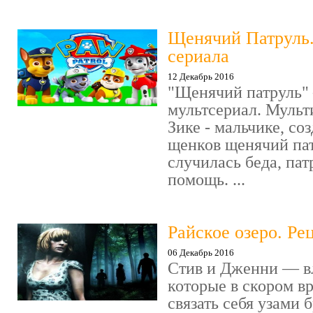
Щенячий Патруль
сериала
12 Декабрь 2016
"Щенячий патруль" 
мультсериал. Мульт
Зике - мальчике, со
щенков щенячий пат
случилась беда, пат
помощь. ...
Райское озеро. Ре
06 Декабрь 2016
Стив и Дженни — в
которые в скором в
связать себя узами б