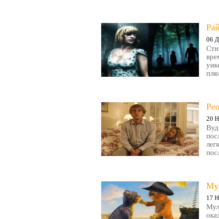
Рай
06 Д
Сти
вре
уик
пляж
Ре
20 Н
Вуд
пос
лег
пос
Му
17 Н
Мул
ока