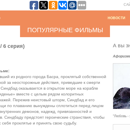
СА
НОВОСТИ
ПОПУЛЯРНЫЕ ФИЛЬМЫ
А вы зн
/ 6 серия)
Афоризм
ьме:
ший из родного города Басра, проклятый собственной
кой за неосторожные действия, приведшие к смерти
 Синдбад оказывается в открытом море на корабле
иденье» вместе с целым рядом колоритных
нажей. Пережив неистовый шторм, Синдбад и его
ищи по плаванию вынуждены сплотиться перед лицом
внутренних демонов, надежд, привязанностей и
"Любовь - 
в. Синдбаду предстоят героические странствия, чтобы
с себя проклятье и принять свою судьбу.