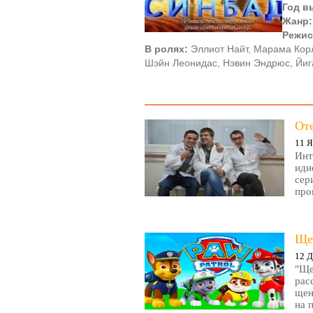
Год в
Жанр
Режис
В ролях:
Эллиот Найт, Марама Корл
Шэйн Леонидас, Нэвин Эндрюс, Йиг
От
11 Я
Инт
иди
сер
про
Ще
12 Д
"Ще
рас
щен
на 