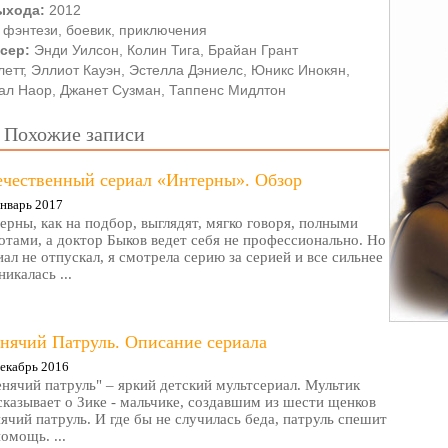
ыхода:
2012
:
фэнтези, боевик, приключения
сер:
Энди Уилсон, Колин Тига, Брайан Грант
етт, Эллиот Кауэн, Эстелла Дэниелс, Юникс Инокян,
ал Наор, Джанет Сузман, Таппенс Мидлтон
Похожие записи
ечественный сериал «Интерны». Обзор
нварь 2017
ерны, как на подбор, выглядят, мягко говоря, полными
отами, а доктор Быков ведет себя не профессионально. Но
иал не отпускал, я смотрела серию за серией и все сильнее
никалась ...
нячий Патруль. Описание сериала
екабрь 2016
нячий патруль" – яркий детский мультсериал. Мультик
сказывает о Зике - мальчике, создавшим из шести щенков
ячий патруль. И где бы не случилась беда, патруль спешит
помощь. ...