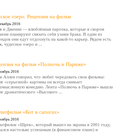
ское озеро. Рецензия на фильм
екабрь 2016
в и Дженни — влюблённая парочка, которые в скором
мени планируют связать себя узами брака. В один из
ендов они едут отдохнуть на какой-то карьер. Рядом есть
, чудесное озеро и ...
цензия на фильм «Полночь в Париже»
оябрь 2016
и Аллен говорил, что любит чередовать свои фильмы:
ле «серьезной» картины он всегда снимает
комысленную комедию. Лента «Полночь в Париже» вышла
ле драматического «Высокого ...
льтфильм «Кот в сапогах»
оябрь 2016
ьтфильм «Шрек», который вышел на экраны в 2001 году,
зался настолько успешным (в финансовом плане) и