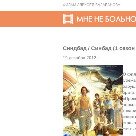
ФИЛЬМ АЛЕКСЕЯ БАЛАБАНОВА
Синдбад / Синбад (1 сезон 
19 декабря 2012 г.
О фил
Сбежав
бабуш
брата,
«Пров
персо
товар
своих 
страхо
снять 